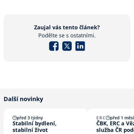
Zaujal vás tento článek?
Podělte se s ostatními.
Další novinky
před 3 týdny
ERC
před 1 měs
Stabilní bydlení,
ČBK, ERC a V
stabilní život
služba ČR pod