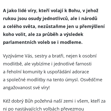
A jako lidé víry, kteří volají k Bohu, v jehož
rukou jsou osudy jednotlivců, ale i národů
a celého světa, nezůstaňme jen u přemýšlení
koho volit, ale za průběh a výsledek
parlamentních voleb se i modleme.
Vyzýváme Vás, sestry a bratři, nejen k osobní
modlitbě, ale vybízíme i jednotlivé farnosti
a řeholní komunity k uspořádání adorace
a společné modlitby na tento úmysl. Osvědčme
angažovanost své víry!
Kéž dobrý Bůh požehná naší zemi i všem, kteří za
ni po nastávajících volbách převezmou