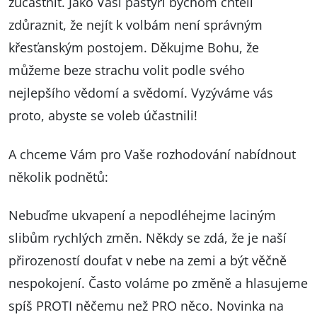
zúčastnit. Jako Vaši pastýři bychom chtěli
zdůraznit, že nejít k volbám není správným
křesťanským postojem. Děkujme Bohu, že
můžeme beze strachu volit podle svého
nejlepšího vědomí a svědomí. Vyzýváme vás
proto, abyste se voleb účastnili!
A chceme Vám pro Vaše rozhodování nabídnout
několik podnětů:
Nebuďme ukvapení a nepodléhejme laciným
slibům rychlých změn. Někdy se zdá, že je naší
přirozeností doufat v nebe na zemi a být věčně
nespokojení. Často voláme po změně a hlasujeme
spíš PROTI něčemu než PRO něco. Novinka na