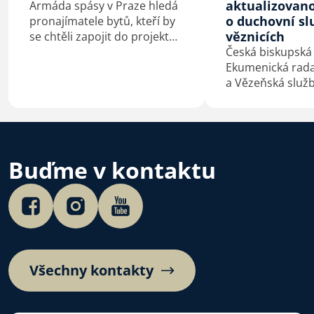
aktualizovan
Armáda spásy v Praze hledá
o duchovní sl
pronajímatele bytů, kteří by
věznicích
se chtěli zapojit do projektu
Stabilní bydlení, stabilní
Česká biskupská
život. Jeho cílem je pomoci
Ekumenická rada 
lidem v bytové nouzi získat
a Vězeňská služ
důstojný a bezpečný domov.
podepsaly 4. 7. 
Velehradě aktua
dohodu o duchov
ve věznicích.
Buďme v kontaktu
Všechny kontakty