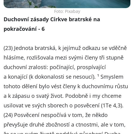
Foto: Pixabay
Duchovní zásady Církve bratrské na
pokračování - 6
(23) Jednota bratrská, k jejímuž odkazu se vděčně
hlásíme, rozlišovala mezi svými členy tři stupně
duchovní zralosti: počínající, prospívající
a konající (k dokonalosti se nesoucí). ¹ Smyslem
tohoto dělení bylo vést členy k duchovnímu růstu
a k zápasu o svatý život. Podobně i my chceme
usilovat ve svých sborech o posvěcení (1Te 4,3).
(24) Posvěcení nespočívá v tom, že někdo
převyšuje druhé zbožností a ctnostmi, ale v tom,