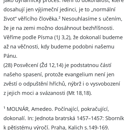
jako dynamický proces. Není to dokonalost, které
dosahují jen výjimeční jedinci, je to „normální
život“ věřícího člověka.² Nesouhlasíme s učením,
že je na zemi možno dosáhnout bezhříšnosti.
Věříme podle Písma (1J 3,2), že dokonalí budeme
až na věčnosti, kdy budeme podobni našemu
Pánu.
(28) Posvěcení (Žd 12,14) je podstatnou částí
našeho spasení, protože evangelium není jen
zvěstí o odpuštění hříchů, nýbrž i o vysvobození
z jejich moci a svázanosti (Mt 18,18).
¹ MOLNÁR, Amedeo. Počínající, pokračující,
dokonalí. In: Jednota bratrská 1457–1457: Sborník
k pětistému výročí. Praha, Kalich s.149-169.