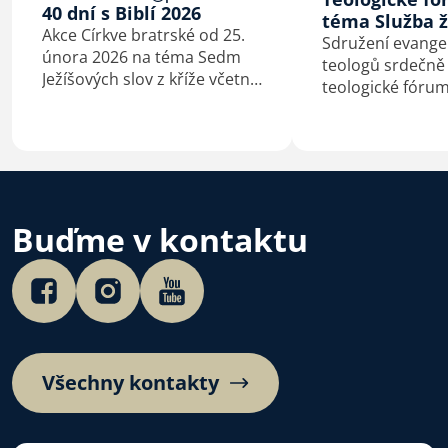
40 dní s Biblí 2026
téma Služba ž
Akce Církve bratrské od 25.
Sdružení evangel
února 2026 na téma Sedm
teologů srdečně
Ježíšových slov z kříže včetně
teologické fóru
podkladů pro kázání
Služba žen v círk
a biblické studium.
bude konat v pon
prosince 2025.
Buďme v kontaktu
Všechny kontakty