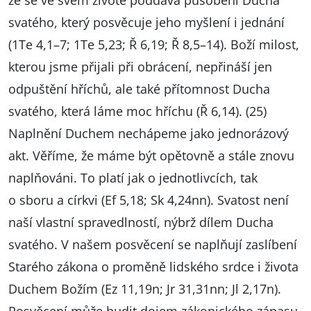
že se ve svém životě poddává působení Ducha
svatého, který posvěcuje jeho myšlení i jednání
(1Te 4,1–7; 1Te 5,23; Ř 6,19; Ř 8,5–14). Boží milost,
kterou jsme přijali při obrácení, nepřináší jen
odpuštění hříchů, ale také přítomnost Ducha
svatého, která láme moc hříchu (Ř 6,14). (25)
Naplnění Duchem nechápeme jako jednorázový
akt. Věříme, že máme být opětovně a stále znovu
naplňováni. To platí jak o jednotlivcích, tak
o sboru a církvi (Ef 5,18; Sk 4,24nn). Svatost není
naší vlastní spravedlností, nýbrž dílem Ducha
svatého. V našem posvěcení se naplňují zaslíbení
Starého zákona o proměně lidského srdce i života
Duchem Božím (Ez 11,19n; Jr 31,31nn; Jl 2,17n).