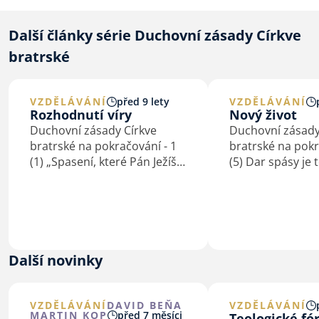
Další články série Duchovní zásady Církve
bratrské
VZDĚLÁVÁNÍ
před 9 lety
VZDĚLÁVÁNÍ
Rozhodnutí víry
Nový život
Duchovní zásady Církve
Duchovní zásady
bratrské na pokračování - 1
bratrské na pokr
(1) „Spasení, které Pán Ježíš
(5) Dar spásy je 
svou smrtí nám vydobyl,
povoláním k nov
musí každý osobně si věrou
(Ef 4,1nn; 5,1nn
přivlastniti. Každý osobně je
života Bible popi
k němu pozván, a každý
různými obrazy –
osobně se musí pro něho
otce (či matky) a 
rozhodnouti, jakmile…
osvoboditele…
Další novinky
VZDĚLÁVÁNÍ
DAVID BEŇA
VZDĚLÁVÁNÍ
MARTIN KOP
před 7 měsíci
Teologické f