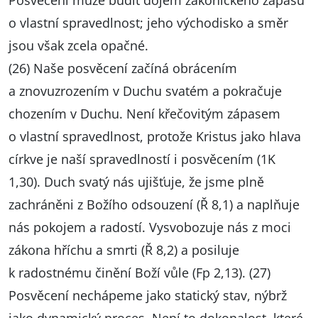
Posvěcení může budit dojem zákonického zápasu
o vlastní spravedlnost; jeho východisko a směr
jsou však zcela opačné.
(26) Naše posvěcení začíná obrácením
a znovuzrozením v Duchu svatém a pokračuje
chozením v Duchu. Není křečovitým zápasem
o vlastní spravedlnost, protože Kristus jako hlava
církve je naší spravedlností i posvěcením (1K
1,30). Duch svatý nás ujišťuje, že jsme plně
zachráněni z Božího odsouzení (Ř 8,1) a naplňuje
nás pokojem a radostí. Vysvobozuje nás z moci
zákona hříchu a smrti (Ř 8,2) a posiluje
k radostnému činění Boží vůle (Fp 2,13). (27)
Posvěcení nechápeme jako statický stav, nýbrž