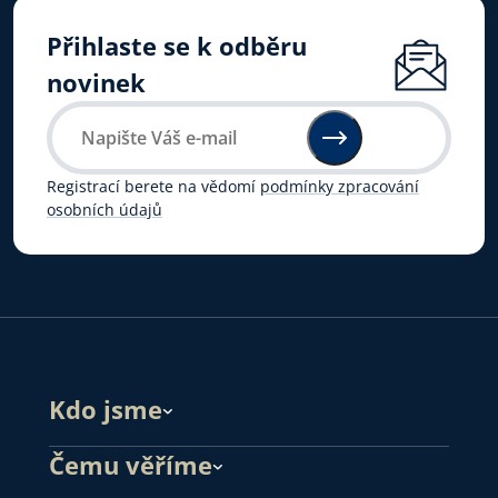
Přihlaste se k odběru
novinek
Registrací berete na vědomí
podmínky zpracování
osobních údajů
Kdo jsme
Čemu věříme