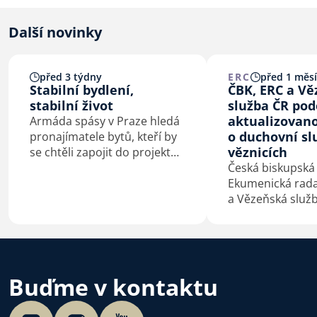
Další novinky
před 3 týdny
ERC
před 1 měs
Stabilní bydlení,
ČBK, ERC a V
stabilní život
služba ČR pod
aktualizovan
Armáda spásy v Praze hledá
o duchovní sl
pronajímatele bytů, kteří by
věznicích
se chtěli zapojit do projektu
Stabilní bydlení, stabilní
Česká biskupská
život. Jeho cílem je pomoci
Ekumenická rada 
lidem v bytové nouzi získat
a Vězeňská služ
důstojný a bezpečný domov.
podepsaly 4. 7. 
Velehradě aktua
dohodu o duchov
ve věznicích.
Buďme v kontaktu