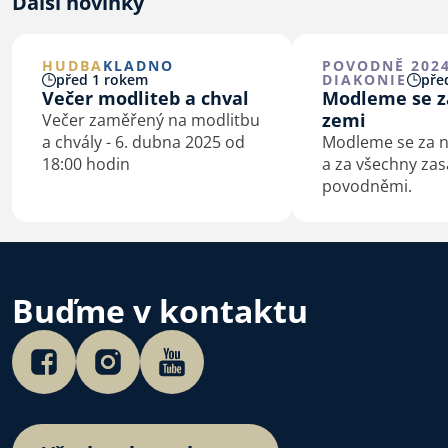
Další novinky
HUDBA
KLADNO
POVODNĚ 202
před 1 rokem
DIAKONIE
před
Večer modliteb a chval
Modleme se z
zemi
Večer zaměřený na modlitbu
a chvály - 6. dubna 2025 od
Modleme se za n
18:00 hodin
a za všechny za
povodněmi.
Buďme v kontaktu