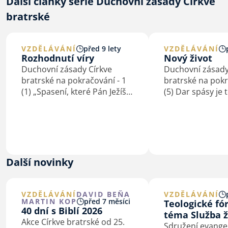
Další články série Duchovní zásady Církve
bratrské
VZDĚLÁVÁNÍ
před 9 lety
VZDĚLÁVÁNÍ
Rozhodnutí víry
Nový život
Duchovní zásady Církve
Duchovní zásady
bratrské na pokračování - 1
bratrské na pokr
(1) „Spasení, které Pán Ježíš
(5) Dar spásy je 
svou smrtí nám vydobyl,
povoláním k nov
musí každý osobně si věrou
(Ef 4,1nn; 5,1nn
přivlastniti. Každý osobně je
života Bible popi
k němu pozván, a každý
různými obrazy –
osobně se musí pro něho
otce (či matky) a 
rozhodnouti, jakmile…
osvoboditele…
Další novinky
VZDĚLÁVÁNÍ
DAVID BEŇA
VZDĚLÁVÁNÍ
MARTIN KOP
před 7 měsíci
Teologické f
40 dní s Biblí 2026
téma Služba ž
Akce Církve bratrské od 25.
Sdružení evangel