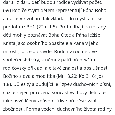
daru i z daru dětí budou rodiče vydávat počet.
(69) Rodiče svým dětem reprezentují Pána Boha
a na celý život jim tak vkládají do mysli a duše
předobraz Boží (2Tm 1,5). Proto dbají na to, aby
děti mohly poznávat Boha Otce a Pána Ježíše
Krista jako osobního Spasitele a Pána v jeho
milosti, lásce a pravdě. Budují v rodině živé
společenství víry, k němuž patří především
rodičovský příklad, ale také znalost a poslušnost
Božího slova a modlitba (Mt 18,20; Ko 3,16; Joz
1,8). Důležitý a budující je i zpěv duchovních písní,
což je nejen přirozená součást výchovy dětí, ale
také osvědčený způsob církve při pěstování
zbožnosti. Forma vedení duchovního života rodiny