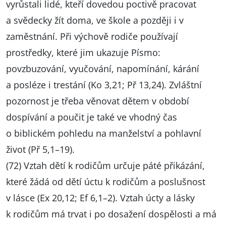
vyrůstali lidé, kteří dovedou poctivě pracovat
a svědecky žít doma, ve škole a později i v
zaměstnání. Při výchově rodiče používají
prostředky, které jim ukazuje Písmo:
povzbuzování, vyučování, napomínání, kárání
a posléze i trestání (Ko 3,21; Př 13,24). Zvláštní
pozornost je třeba věnovat dětem v období
dospívání a poučit je také ve vhodný čas
o biblickém pohledu na manželství a pohlavní
život (Př 5,1–19).
(72) Vztah dětí k rodičům určuje páté přikázání,
které žádá od dětí úctu k rodičům a poslušnost
v lásce (Ex 20,12; Ef 6,1–2). Vztah úcty a lásky
k rodičům má trvat i po dosažení dospělosti a má