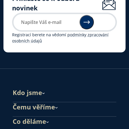
novinek
Registrací berete na vědomí
podmínky zpracování
osobních údajů
Kdo jsme
Čemu věříme
Co děláme