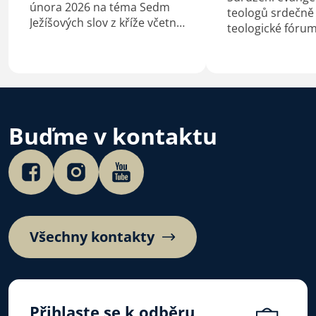
února 2026 na téma Sedm
teologů srdečně
Ježíšových slov z kříže včetně
teologické fóru
podkladů pro kázání
Služba žen v círk
a biblické studium.
bude konat v pon
prosince 2025.
Buďme v kontaktu
Všechny kontakty
Přihlaste se k odběru