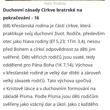
Foto: Pixabay
Duchovní zásady Církve bratrské na
pokračování - 16
(68) Křesťanská rodina je částí církve, která
praktikuje svůj duchovní život. Rodiče, především
otec jako hlava rodiny (Ef 5,23; 1Tm 3,4), nesou
před Bohem a církví odpovědnost za děti jim
svěřené. Děti věřících rodičů jsou svaté, tedy
oddělené pro Pána Boha (1K 7,14). Výchova
v křesťanské rodině je velký dar dítěti a zároveň
velký závazek rodičů. Tato výchova spočívá
v Kristově lásce a v duchovním formování na
základě Písma. Podle Písma jsou děti rodičům
svěřeny jako vzácný dar a úkol. Jako z každého