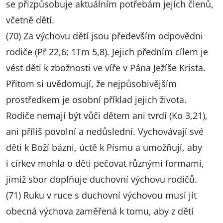
se přizpůsobuje aktuálním potřebám jejích členů,
včetně dětí.
(70) Za výchovu dětí jsou především odpovědni
rodiče (Př 22,6; 1Tm 5,8). Jejich předním cílem je
vést děti k zbožnosti ve víře v Pána Ježíše Krista.
Přitom si uvědomují, že nejpůsobivějším
prostředkem je osobní příklad jejich života.
Rodiče nemají být vůči dětem ani tvrdí (Ko 3,21),
ani příliš povolní a nedůslední. Vychovávají své
děti k Boží bázni, úctě k Písmu a umožňují, aby
i církev mohla o děti pečovat různými formami,
jimiž sbor doplňuje duchovní výchovu rodičů.
(71) Ruku v ruce s duchovní výchovou musí jít
obecná výchova zaměřená k tomu, aby z dětí