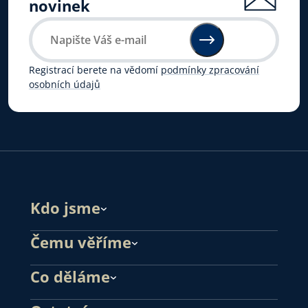
novinek
Registrací berete na vědomí
podmínky zpracování
osobních údajů
Kdo jsme
Čemu věříme
Co děláme