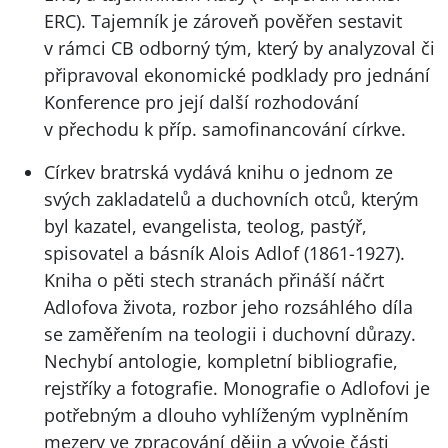
ERC
). Tajemník je zároveň pověřen sestavit
v rámci CB odborný tým, který by analyzoval či
připravoval ekonomické podklady pro jednání
Konference pro její další rozhodování
v přechodu k příp. samofinancování církve.
Církev bratrská vydává knihu o jednom ze
svých zakladatelů a duchovních otců, kterým
byl kazatel, evangelista, teolog, pastýř,
spisovatel a básník Alois Adlof (1861-1927).
Kniha o pěti stech stranách přináší náčrt
Adlofova života, rozbor jeho rozsáhlého díla
se zaměřením na teologii i duchovní důrazy.
Nechybí antologie, kompletní bibliografie,
rejstříky a fotografie. Monografie o Adlofovi je
potřebným a dlouho vyhlíženým vyplněním
mezery ve zpracování dějin a vývoje části