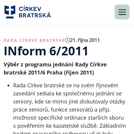
21. října 2011
RADA CÍRKVE BRATRSKÉ
INform 6/2011
Výběr z programu jednání Rady Církve
bratrské 2011/6 Praha (říjen 2011)
Rada Církve bratrské se na svém říjnovém
zasedání setkala ke společnému jednání se
seniory, kde se mimo jiné diskutovaly otázky
práce seniorů, funkce seniorátů a příp.
možnosti specifické ordinace starších sboru
s pověřením ke kazatelské službě. Základním
bodem pracovního rozhovoru však byly