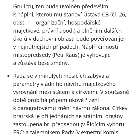
Grulich), ten bude uvolněn především
k náplni, kterou mu stanoví Ústava CB (čl. 26,
odst. 1 – organizační, hospodářské,
majetkové, právní apod.) a plněním dalších
úkolů v duchovní oblasti bude pověřován jen
v nejnutnějších případech. Náplň činnosti
místopředsedy (Petr Raus) je vyhovující
a zůstává beze změny.
Rada se v minulých měsících zabývala
parametry vládního návrhu majetkového
vyrovnání mezi státem a církvemi. V současné
době probíhá připomínkové řízení
k paragrafovému znění návrhu zákona. Církev
bratrská je při jednáních se státními orgány
zastoupena br. předsedou (v Řídícím výboru
ERC
) a tajemníkem Rady (v expertní komisi