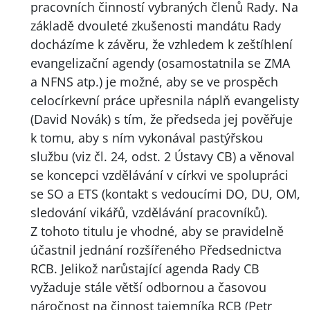
pracovních činností vybraných členů Rady. Na
základě dvouleté zkušenosti mandátu Rady
docházíme k závěru, že vzhledem k zeštíhlení
evangelizační agendy (osamostatnila se
ZMA
a
NFNS
atp.) je možné, aby se ve prospěch
celocírkevní práce upřesnila náplň evangelisty
(David Novák) s tím, že předseda jej pověřuje
k tomu, aby s ním vykonával pastýřskou
službu (viz čl. 24, odst. 2 Ústavy CB) a věnoval
se koncepci vzdělávání v církvi ve spolupráci
se SO a
ETS
(kontakt s vedoucími DO, DU, OM,
sledování vikářů, vzdělávání pracovníků).
Z tohoto titulu je vhodné, aby se pravidelně
účastnil jednání rozšířeného Předsednictva
RCB
. Jelikož narůstající agenda Rady CB
vyžaduje stále větší odbornou a časovou
náročnost na činnost tajemníka
RCB
(Petr