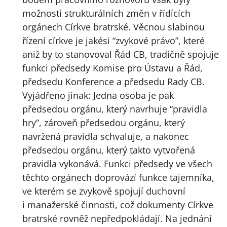
možnosti strukturálních změn v řídících
orgánech Církve bratrské. Věcnou slabinou
řízení církve je jakési “zvykové právo”, které
aniž by to stanovoval Řád CB, tradičně spojuje
funkci předsedy Komise pro Ústavu a Řád,
předsedu Konference a předsedu Rady CB.
Vyjádřeno jinak: Jedna osoba je pak
předsedou orgánu, který navrhuje “pravidla
hry”, zároveň předsedou orgánu, který
navržená pravidla schvaluje, a nakonec
předsedou orgánu, který takto vytvořená
pravidla vykonává. Funkci předsedy ve všech
těchto orgánech doprovází funkce tajemníka,
ve kterém se zvykově spojují duchovní
i manažerské činnosti, což dokumenty Církve
bratrské rovněž nepředpokládají. Na jednání