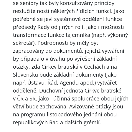
se seniory tak byly konzultovány principy
neslučitelnosti některých řídících funkcí. Jako
potřebné se jeví systémové oddělení funkce
předsedy Rady od jiných rolí, jako i možnosti
transformace funkce tajemníka (např. výkonný
sekretář). Podrobnosti by měly být
zapracovány do dokumentů, jejichž vytváření
by připadalo v úvahu po vyřešení základní
otázky, zda Církev bratrská v Čechách a na
Slovensku bude základní dokumenty (jako
např. Ústavu, Řád, Agendu apod.) vytvářet
odděleně. Duchovní jednota Církve bratrské
v ČR a SR, jako i účinná spolupráce obou jejích
větví bude zachována. Avizované otázky jsou
na programu listopadového jednání obou
republikových Rad a dalších grémií.