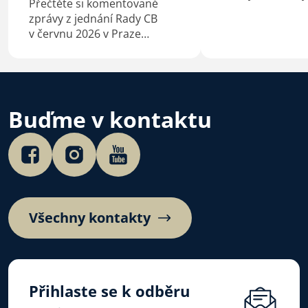
Přečtěte si komentované
bratrské do 6. č
zprávy z jednání Rady CB
2026.
v červnu 2026 v Praze
a Kaštieľe Antonstál na
Slovensku.
Buďme v kontaktu
Všechny kontakty
Přihlaste se k odběru