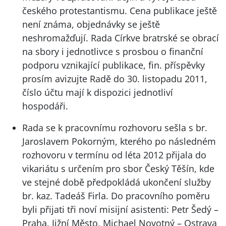
českého protestantismu. Cena publikace ještě
není známa, objednávky se ještě
neshromažďují. Rada Církve bratrské se obrací
na sbory i jednotlivce s prosbou o finanční
podporu vznikající publikace, fin. příspěvky
prosím avizujte Radě do 30. listopadu 2011,
číslo účtu mají k dispozici jednotliví
hospodáři.
Rada se k pracovnímu rozhovoru sešla s br.
Jaroslavem Pokorným, kterého po následném
rozhovoru v termínu od léta 2012 přijala do
vikariátu s určením pro sbor Český Těšín, kde
ve stejné době předpokládá ukončení služby
br. kaz. Tadeáš Firla. Do pracovního poměru
byli přijati tři noví misijní asistenti: Petr Šedý –
Praha, Jižní Město, Michael Novotný – Ostrava