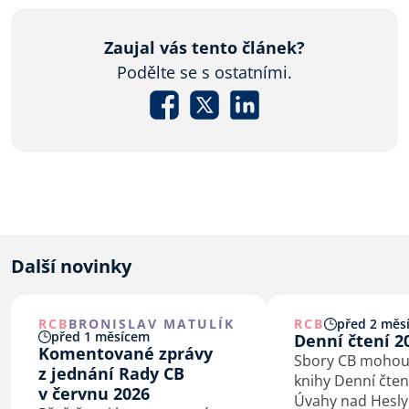
Zaujal vás tento článek?
Podělte se s ostatními.
Další novinky
RCB
BRONISLAV MATULÍK
RCB
před 2 měsí
před 1 měsícem
Denní čtení 2
Komentované zprávy
Sbory CB mohou
z jednání Rady CB
knihy Denní čten
v červnu 2026
Úvahy nad Hesly