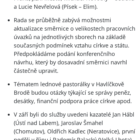
a Lucie Nevřelová (Písek – Elim).
Rada se průběžně zabývá možnostmi
aktualizace směrnice o velikostech pracovních
úvazků na jednotlivých sborech na základě
současných podmínek vztahu církve a státu.
Předpokládáme podání konferenčního
návrhu, který by dosavadní směrnici navrhl
částečně upravit.
Tématem lednové pastorálky v Havlíčkově
Brodě budou otázky týkající se správy peněz,
desátky, finanční podpora práce církve apod.
V září byli do služby uvedeni kazatelé Jan Hábl
(Ústí nad Labem), Jaroslav Šmahel
(Chomutov), Oldřich Kadlec (Neratovice), první
neděli v říjnu i Radomír Palacký (Velká Lhota).