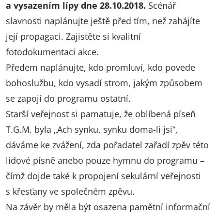
a vysazením lípy dne 28.10.2018.
Scénář
slavnosti naplánujte ještě před tím, než zahájíte
její propagaci. Zajistěte si kvalitní
fotodokumentaci akce.
Předem naplánujte, kdo promluví, kdo povede
bohoslužbu, kdo vysadí strom, jakým způsobem
se zapojí do programu ostatní.
Starší veřejnost si pamatuje, že oblíbená píseň
T.G.M. byla „Ach synku, synku doma-li jsi“,
dáváme ke zvážení, zda pořadatel zařadí zpěv této
lidové písně anebo pouze hymnu do programu –
čímž dojde také k propojení sekulární veřejnosti
s křesťany ve společném zpěvu.
Na závěr by měla být osazena pamětní informační