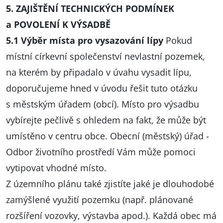
5. ZAJIŠTĚNÍ TECHNICKÝCH PODMÍNEK
a POVOLENÍ K VÝSADBĚ
5.1 Výběr místa pro vysazování lípy
Pokud
místní církevní společenství nevlastní pozemek,
na kterém by připadalo v úvahu vysadit lípu,
doporučujeme hned v úvodu řešit tuto otázku
s městským úřadem (obcí). Místo pro výsadbu
vybírejte pečlivě s ohledem na fakt, že může být
umístěno v centru obce. Obecní (městský) úřad -
Odbor životního prostředí Vám může pomoci
vytipovat vhodné místo.
Z územního plánu také zjistíte jaké je dlouhodobé
zamýšlené využití pozemku (např. plánované
rozšíření vozovky, výstavba apod.). Každá obec má