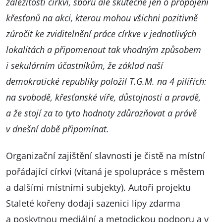
záležitostí církví, sborů ale skutečně jen o propojení
křesťanů na akci, kterou mohou všichni pozitivně
zúročit ke zviditelnění práce církve v jednotlivých
lokalitách a připomenout tak vhodným způsobem
i sekulárním účastníkům, že základ naší
demokratické republiky položil T.G.M. na 4 pilířích:
na svobodě, křesťanské víře, důstojnosti a pravdě,
a že stojí za to tyto hodnoty zdůrazňovat a právě
v dnešní době připomínat.
Organizační zajištění slavnosti je čistě na místní
pořádající církvi (vítaná je spolupráce s městem
a dalšími místními subjekty). Autoři projektu
Staleté kořeny dodají sazenici lípy zdarma
a poskytnou mediální a metodickou podporu a v