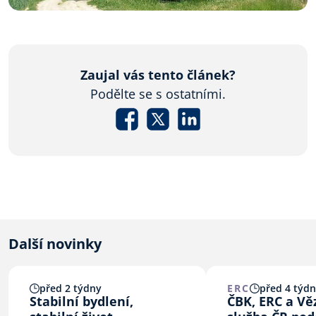
Zaujal vás tento článek?
Podělte se s ostatními.
Další novinky
před 2 týdny
ERC
před 4 týd
Stabilní bydlení,
ČBK, ERC a V