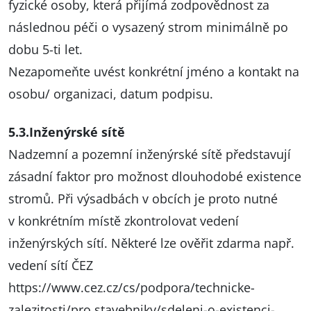
fyzické osoby, která přijímá zodpovědnost za
následnou péči o vysazený strom minimálně po
dobu 5-ti let.
Nezapomeňte uvést konkrétní jméno a kontakt na
osobu/ organizaci, datum podpisu.
5.3.Inženýrské sítě
Nadzemní a pozemní inženýrské sítě představují
zásadní faktor pro možnost dlouhodobé existence
stromů. Při výsadbách v obcích je proto nutné
v konkrétním místě zkontrolovat vedení
inženýrských sítí. Některé lze ověřit zdarma např.
vedení sítí ČEZ
https://www.cez.cz/cs/podpora/technicke-
zalezitosti/pro
stavebniky/sdeleni-o-existenci-