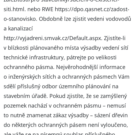
siti.html. nebo RWE
https://dpo.qasnet.cz/zadost-
o-stanovisko
. Obdobně lze zjistit vedeni vodovodů
a kanalizací
http://vyjadreni.smvak.cz/Default.aspx
. Zjistíte-li
v blízkosti plánovaného místa výsadby vedení sítí
technické infrastruktury, pátrejte po velikosti
ochranného pásma. Nejvěrohodnější informace
o inženýrských sítích a ochranných pásmech Vám
sdělí příslušný odbor územního plánování na
stavebním úřadě. Pokud zjistíte, že se zamýšlený
pozemek nachází v ochranném pásmu – nemusí
to nutně znamenat zákaz výsadby – sázení dřevin
do některých ochranných pásem není vyloučeno,
ale váže se na písemný souhlas příslušného