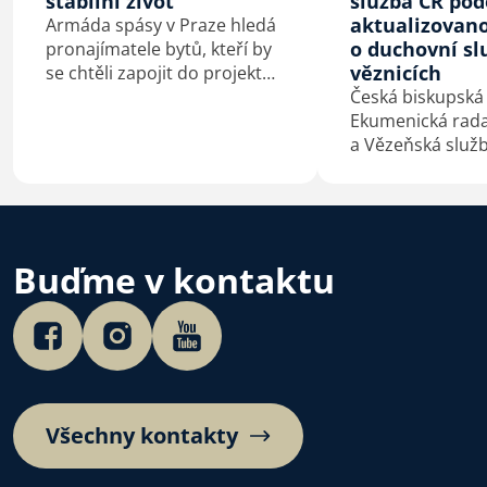
stabilní život
služba ČR pod
aktualizovan
Armáda spásy v Praze hledá
o duchovní sl
pronajímatele bytů, kteří by
věznicích
se chtěli zapojit do projektu
Stabilní bydlení, stabilní
Česká biskupská
život. Jeho cílem je pomoci
Ekumenická rada 
lidem v bytové nouzi získat
a Vězeňská služ
důstojný a bezpečný domov.
podepsaly 4. 7. 
Velehradě aktua
dohodu o duchov
ve věznicích.
Buďme v kontaktu
Všechny kontakty