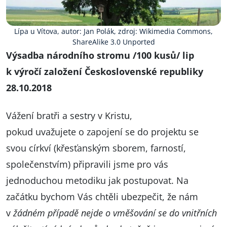
Lípa u Vítova, autor: Jan Polák, zdroj: Wikimedia Commons,
ShareAlike 3.0 Unported
Výsadba národního stromu /100 kusů/ lip
k výročí založení Československé republiky
28.10.2018
Vážení bratři a sestry v Kristu,
pokud uvažujete o zapojení se do projektu se
svou církví (křesťanským sborem, farností,
společenstvím) připravili jsme pro vás
jednoduchou metodiku jak postupovat. Na
začátku bychom Vás chtěli ubezpečit, že nám
v
žádném případě nejde o vměšování se do vnitřních