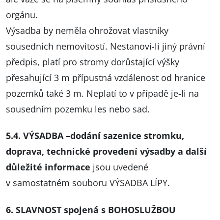
orgánu.
Výsadba by neměla ohrožovat vlastníky
sousedních nemovitostí. Nestanoví-li jiný právní
předpis, platí pro stromy dorůstající výšky
přesahující 3 m přípustná vzdálenost od hranice
pozemků také 3 m. Neplatí to v případě je-li na
sousedním pozemku les nebo sad.
5.4. VÝSADBA –dodání sazenice stromku,
doprava, technické provedení výsadby a další
důležité informace
jsou uvedené
v samostatném souboru VÝSADBA LÍPY.
6. SLAVNOST spojená s BOHOSLUŽBOU