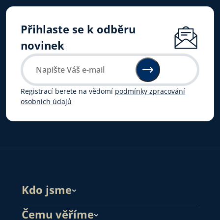
Přihlaste se k odběru
novinek
Registrací berete na vědomí
podmínky zpracování
osobních údajů
Kdo jsme
Čemu věříme