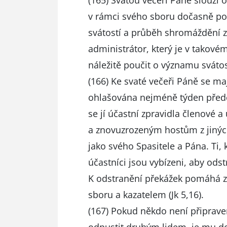
(165) Svatou večeří Páně slouží 
v rámci svého sboru dočasně pov
svátostí a průběh shromáždění 
administrátor, který je v takov
náležitě poučit o významu svátos
(166) Ke svaté večeři Páně se maj
ohlašována nejméně týden předem
se jí účastní zpravidla členové 
a znovuzrozeným hostům z jiných k
jako svého Spasitele a Pána. Ti,
účastníci jsou vybízeni, aby ods
K odstranění překážek pomáhá z
sboru a kazatelem (Jk 5,16).
(167) Pokud někdo není připrave