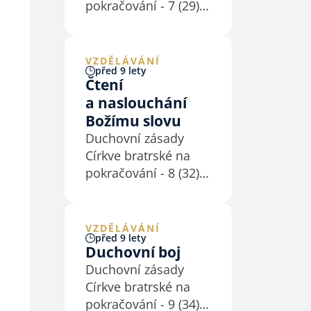
pokračování - 7 (29)
prospívající
Posvěcení není
a konající (k
možné bez modlitby.
dokonalosti se
Proto na ni klademe
VZDĚLÁVÁNÍ
nesoucí).…
před 9 lety
velký důraz.
Čtení
Modlitební život
a naslouchání
považujeme za
Božímu slovu
důležitý projev
Duchovní zásady
duchovního života
Církve bratrské na
našich členů i sborů.
pokračování - 8 (32)
(30) Věříme, že Bůh
Vedle modlitby je
nás…
nedílnou součástí
našeho posvěcení
VZDĚLÁVÁNÍ
před 9 lety
i naslouchání slovu
Duchovní boj
Pána Ježíše a jeho
Duchovní zásady
přikázáním ve
Církve bratrské na
společenství církve
pokračování - 9 (34)