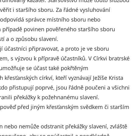
ordinovaný kazatel. Staršovstvo může touto službou
ěřit i staršího sboru. Za řádné vysluhování
zodpovídá správce místního sboru nebo
ém případě povinen pověřeného staršího sboru
tí a o způsobu slavení.
í účastníci připravovat, a proto je ve sboru
, s výzvou k přípravě účastníků. V Církvi bratrské
a umožňuje se účast také pokřtěným
řesťanských církví, kteří vyznávají Ježíše Krista
 kdo přistupují poprvé, jsou řádně poučeni a všichni
tranili překážky k požehnanému slavení.
pověď před jiným křesťanským svědkem či starším
n nebo nemůže odstranit překážky slavení, zvláště