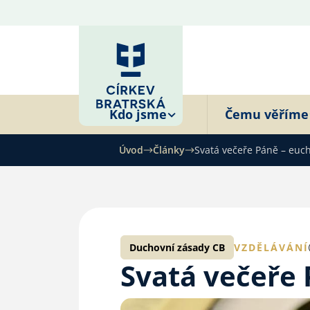
Kdo jsme
Čemu věříme
Úvod
Články
Svatá večeře Páně – euch
Duchovní zásady CB
VZDĚLÁVÁNÍ
Svatá večeře 