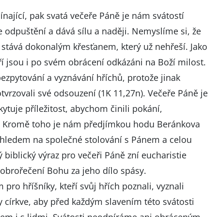
očínající, pak svatá večeře Páně je nám svátostí
 odpuštění a dává sílu a naději. Nemyslíme si, že
 stává dokonalým křesťanem, který už nehřeší. Jako
eří jsou i po svém obrácení odkázáni na Boží milost.
ebezpytování a vyznávání hříchů, protože jinak
tvrzovali své odsouzení (1K 11,27n). Večeře Páně je
tuje příležitost, abychom činili pokání,
í. Kromě toho je nám předjímkou hodu Beránkova
ýhledem na společné stolování s Pánem a celou
rý biblický výraz pro večeři Páně zní eucharistie
dobrořečení Bohu za jeho dílo spásy.
pro hříšníky, kteří svůj hřích poznali, vyznali
y církve, aby před každým slavením této svátosti