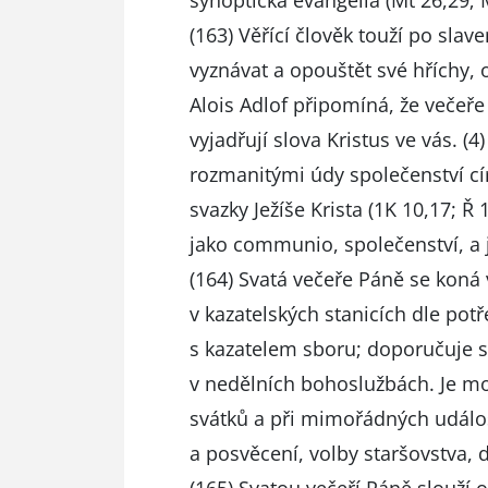
synoptická evangelia (Mt 26,29; M
(163) Věřící člověk touží po sla
vyznávat a opouštět své hříchy, 
Alois Adlof připomíná, že večeře
vyjadřují slova Kristus ve vás. (4
rozmanitými údy společenství cí
svazky Ježíše Krista (1K 10,17; Ř
jako communio, společenství, a 
(164) Svatá večeře Páně se koná 
v kazatelských stanicích dle pot
s kazatelem sboru; doporučuje se
v nedělních bohoslužbách. Je m
svátků a při mimořádných událos
a posvěcení, volby staršovstva,