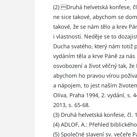
(2) Druhá helvetská konfese, čl. 
ne sice takové, abychom se domn
takové, že se nám tělo a krev Pá
i vlastnosti. Neděje se to dozaj
Ducha svatého, který nám totiž p
vydáním těla a krve Páně za nás 
osvobození a život věčný tak, že 
abychom ho pravou vírou požív
a nápojem, to jest naším životem
Oliva, Praha 1994, 2. vydání, s.
2013, s. 65-68.
(3) Druhá helvetská konfese, čl. 1
(4) ADLOF, A.: Přehled biblického
(5) Společné slavení sv. večeře 