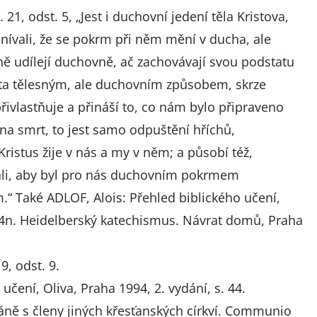
21, odst. 5, „Jest i duchovní jedení těla Kristova,
ívali, že se pokrm při něm mění v ducha, ale
ně udílejí duchovně, ač zachovávají svou podstatu
ista tělesným, ale duchovním způsobem, skrze
řivlastňuje a přináší to, co nám bylo připraveno
na smrt, to jest samo odpuštění hříchů,
Kristus žije v nás a my v něm; a působí též,
ali, aby byl pro nás duchovním pokrmem
.“ Také ADLOF, Alois: Přehled biblického učení,
 44n. Heidelberský katechismus. Návrat domů, Praha
9, odst. 9.
 učení, Oliva, Praha 1994, 2. vydání, s. 44.
Páně s členy jiných křesťanských církví. Communio