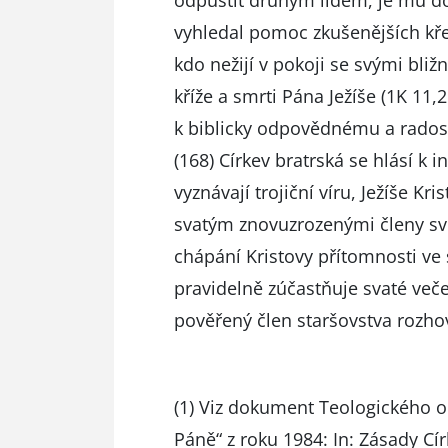
odpustit druhým lidem, je mu d
vyhledal pomoc zkušenějších kře
kdo nežijí v pokoji se svými bliž
kříže a smrti Pána Ježíše (1K 11
k biblicky odpovědnému a rados
(168) Církev bratrská se hlásí k 
vyznávají trojiční víru, Ježíše K
svatým znovuzrozenými členy své
chápání Kristovy přítomnosti ve 
pravidelně zúčastňuje svaté večeř
pověřený člen staršovstva rozhovo
(1) Viz dokument Teologického o
Páně“ z roku 1984: In: Zásady Cír