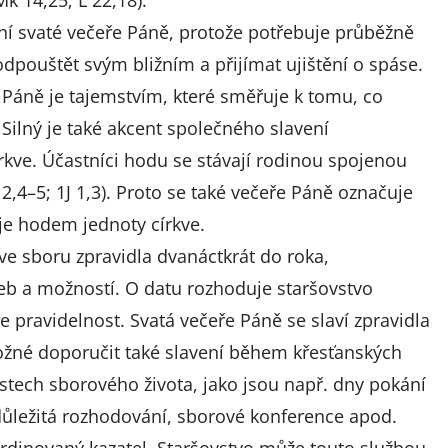
k 14,25; L 22,18).
vení svaté večeře Páně, protože potřebuje průběžně
odpouštět svým bližním a přijímat ujištění o spáse.
 Páně je tajemstvím, které směřuje k tomu, co
) Silný je také akcent společného slavení
rkve. Účastníci hodu se stávají rodinou spojenou
 12,4–5; 1J 1,3). Proto se také večeře Páně označuje
je hodem jednoty církve.
ve sboru zpravidla dvanáctkrát do roka,
řeb a možností. O datu rozhoduje staršovstvo
 pravidelnost. Svatá večeře Páně se slaví zpravidla
ožné doporučit také slavení během křesťanských
tech sborového života, jako jsou např. dny pokání
 důležitá rozhodování, sborové konference apod.