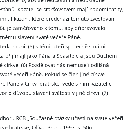
oporučeno, aby se neúčastnil a neodkladně
sťanů. Kazatel se staršovstvem mají napomínat ty,
ními. I kázání, které předchází tomuto zvěstování
,26), je zaměřováno k tomu, aby připravovalo
tnému slavení svaté večeře Páně.
interkomunii (5) s těmi, kteří společně s námi
rista přijímají jako Pána a Spasitele a jsou Duchem
 církve. (6) Rozdělovat nás nemusejí odlišná
svaté večeři Páně. Pokud se člen jiné církve
e Páně v Církvi bratrské, vede s ním kazatel či
r o důvodu slavení svátosti v jiné církvi. (7)
dboru RCB „Současné otázky účasti na svaté večeři
kve bratrské, Oliva, Praha 1997, s. 50n.