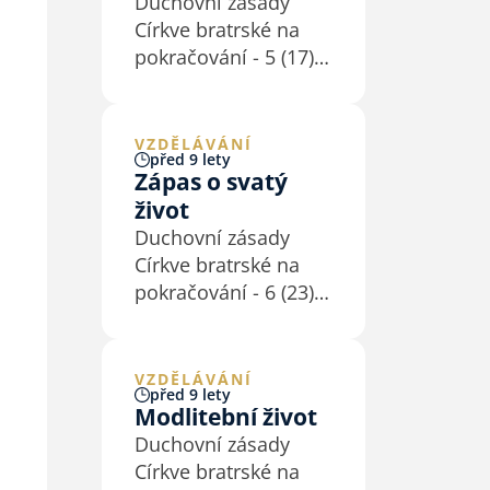
Duchovní zásady
otevřena působení
Církve bratrské na
Ducha svatého
pokračování - 5 (17)
a různým způsobům
Křesťan udržuje
živé spirituality. Její
a rozvíjí duchovní
dějiny ukazují, že…
život skrze osobní
VZDĚLÁVÁNÍ
před 9 lety
vztah s Bohem, tedy
Zápas o svatý
především
život
přijímáním Božího
Duchovní zásady
slova a modlitbou
Církve bratrské na
(1Te 5,17; Ko 3,16;
pokračování - 6 (23)
1Pt 2,2). Proto se
Jednota bratrská,
věnuje…
k jejímuž odkazu se
vděčně hlásíme,
VZDĚLÁVÁNÍ
před 9 lety
rozlišovala mezi
Modlitební život
svými členy tři
Duchovní zásady
stupně duchovní
Církve bratrské na
zralosti: počínající,