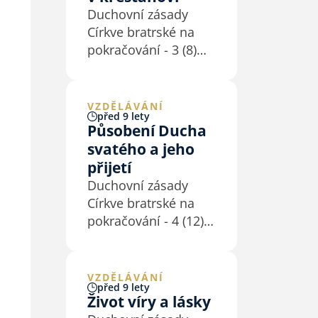
obrazy – jako vztah
Duchovní zásady
otce (či matky) a dětí,
Církve bratrské na
osvoboditele…
pokračování - 3 (8)
Právě Duch svatý
nám totiž denně, od
začátku do konce
VZDĚLÁVÁNÍ
před 9 lety
přivlastňuje Kristovo
Působení Ducha
dílo a Pána Ježíše
svatého a jeho
samotného (Ř 8,1n;
přijetí
1K 6,11; 2K 3,17n).
Duchovní zásady
Duch svatý, třetí
Církve bratrské na
osoba trojjediného
pokračování - 4 (12)
Boha, Bůh…
Jako jedna z církví
vzešlých
z duchovního
VZDĚLÁVÁNÍ
před 9 lety
probuzení, Církev
Život víry a lásky
bratrská byla vždy