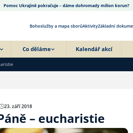
Pomoc Ukrajině pokračuje – dáme dohromady milion korun?
Bohoslužby a mapa sborů
Aktivity
Základní dokume
Co děláme
Kalendář akcí
aristie
23. září 2018
Páně – eucharistie