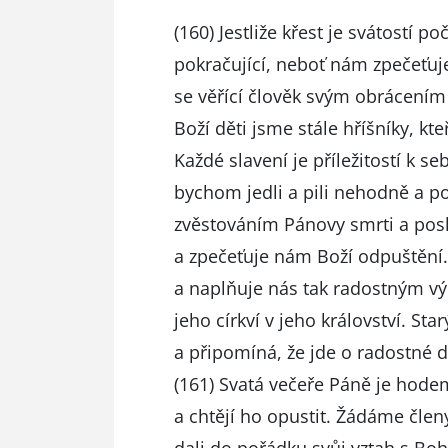
(160) Jestliže křest je svátostí p
pokračující, neboť nám zpečeťuje
se věřící člověk svým obrácením
Boží děti jsme stále hříšníky, kt
Každé slavení je příležitostí k s
bychom jedli a pili nehodně a po
zvěstováním Pánovy smrti a posky
a zpečeťuje nám Boží odpuštěn
a naplňuje nás tak radostným v
jeho církví v jeho království. Sta
a připomíná, že jde o radostné 
(161) Svatá večeře Páně je hodem 
a chtějí ho opustit. Žádáme člen