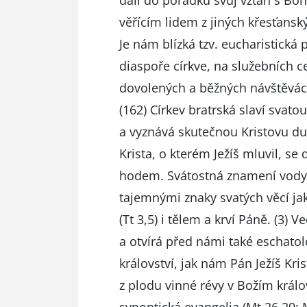
dali do pořádku svůj vztah s Bo
věřícím lidem z jiných křesťanský
Je nám blízká tzv. eucharistická 
diaspoře církve, na služebních c
dovolených a běžných návštěvách
(162) Církev bratrská slaví svato
a vyznává skutečnou Kristovu duc
Krista, o kterém Ježíš mluvil, s
hodem. Svátostná znamení vody, c
tajemnými znaky svatých věcí ja
(Tt 3,5) i tělem a krví Páně. (3)
a otvírá před námi také eschato
království, jak nám Pán Ježíš Kri
z plodu vinné révy v Božím král