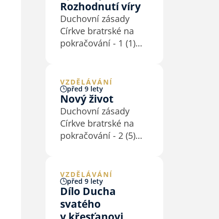
Rozhodnutí víry
Duchovní zásady
Církve bratrské na
pokračování - 1 (1)
„Spasení, které Pán
Ježíš svou smrtí nám
vydobyl, musí každý
VZDĚLÁVÁNÍ
před 9 lety
osobně si věrou
Nový život
přivlastniti. Každý
Duchovní zásady
osobně je k němu
Církve bratrské na
pozván, a každý
pokračování - 2 (5)
osobně se musí pro
Dar spásy je totiž
něho rozhodnouti,
zároveň povoláním
jakmile…
k novému životu (Ef
VZDĚLÁVÁNÍ
před 9 lety
4,1nn; 5,1nn). Dar
Dílo Ducha
nového života Bible
svatého
popisuje různými
v křesťanovi