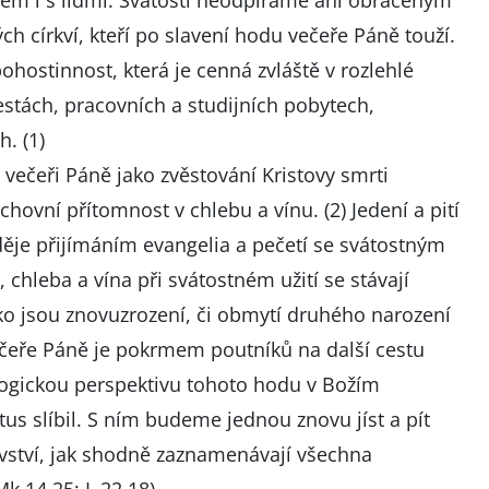
hem i s lidmi. Svátosti neodpíráme ani obráceným
ch církví, kteří po slavení hodu večeře Páně touží.
pohostinnost, která je cenná zvláště v rozlehlé
estách, pracovních a studijních pobytech,
. (1)
u večeři Páně jako zvěstování Kristovy smrti
hovní přítomnost v chlebu a vínu. (2) Jedení a pití
e děje přijímáním evangelia a pečetí se svátostným
hleba a vína při svátostném užití se stávají
ko jsou znovuzrození, či obmytí druhého narození
 Večeře Páně je pokrmem poutníků na další cestu
logickou perspektivu tohoto hodu v Božím
stus slíbil. S ním budeme jednou znovu jíst a pít
ovství, jak shodně zaznamenávají všechna