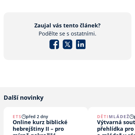
Zaujal vás tento článek?
Podělte se s ostatními.
Další novinky
ETS
před 2 dny
DĚTI
MLÁDEŽ
Online kurz biblické
Výtvarná sou
hebrejštiny II – pro
přehlídka pro