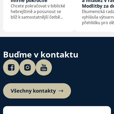
mírně pokročilé
a mládež v rá
Modlitby za 
Chcete pokračovat v biblické
hebrejštině a posunout se
Ekumenická rada 
blíž k samostatnější četbě
vyhlásila výtvar
původního textu? Od září
přehlídku pro dě
2026 otevírá ETS navazující
na téma Bůh s n
online kurz pro mírně
pokročilé.
Buďme v kontaktu
Všechny kontakty