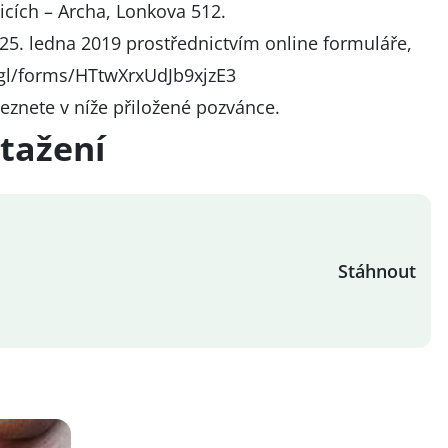
cích – Archa, Lonkova 512.
o 25. ledna 2019 prostřednictvím online formuláře,
.gl/forms/HTtwXrxUdJb9xjzE3
eznete v níže přiložené pozvánce.
tažení
Stáhnout