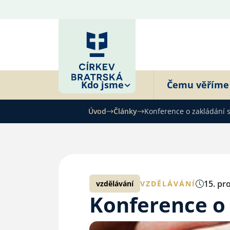
Kdo jsme
Čemu věříme
Úvod
Články
Konference o zakládání 
15. pr
vzdělávání
VZDĚLÁVÁNÍ
Konference o