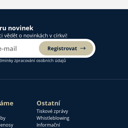
ěru novinek
 vědět o novinkách v církvi!
Registrovat
dmínky zpracování osobních údajů
láme
Ostatní
Tiskové zprávy
žby
Whistleblowing
řenosy
Informační