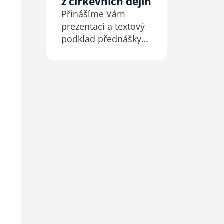
z církevních dějin
Přinášíme Vám
prezentaci a textový
podklad přednášky
Karla Hůlky
z pastorální
konference CB
v lednu 2025.