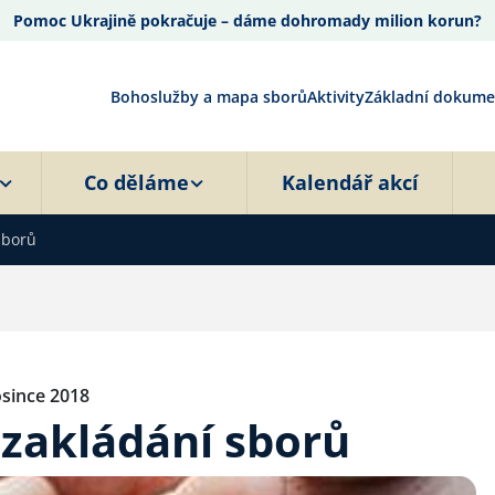
Pomoc Ukrajině pokračuje – dáme dohromady milion korun?
Bohoslužby a mapa sborů
Aktivity
Základní dokume
Co děláme
Kalendář akcí
sborů
osince 2018
 zakládání sborů