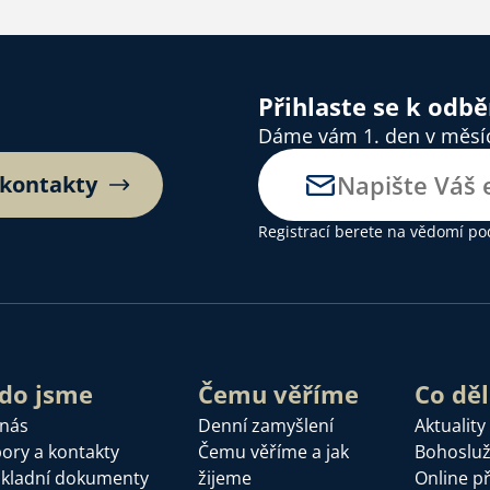
Přihlaste se k odb
Dáme vám 1. den v měsíci
 kontakty
Registrací berete na vědomí
po
do jsme
Čemu věříme
Co dě
 nás
Denní zamyšlení
Aktuality
ory a kontakty
Čemu věříme a jak
Bohoslu
kladní dokumenty
žijeme
Online p