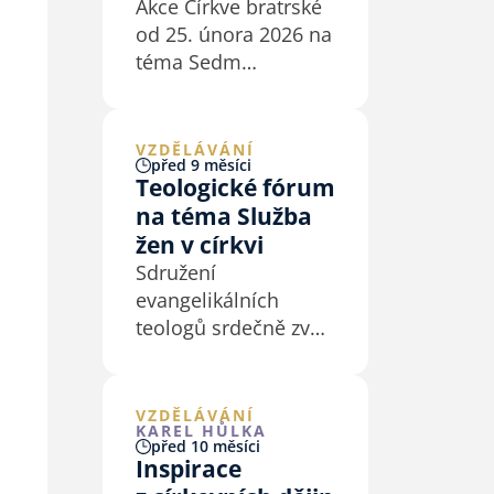
Akce Církve bratrské
od 25. února 2026 na
téma Sedm
Ježíšových slov
z kříže včetně
podkladů pro kázání
VZDĚLÁVÁNÍ
před 9 měsíci
a biblické studium.
Teologické fórum
na téma Služba
žen v církvi
Sdružení
evangelikálních
teologů srdečně zve
na teologické fórum
na téma Služba žen
v církvi, které se
VZDĚLÁVÁNÍ
KAREL HŮLKA
bude konat v pondělí
před 10 měsíci
1. prosince 2025.
Inspirace