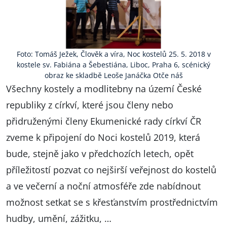
Foto: Tomáš Ježek, Člověk a víra, Noc kostelů 25. 5. 2018 v
kostele sv. Fabiána a Šebestiána, Liboc, Praha 6, scénický
obraz ke skladbě Leoše Janáčka Otče náš
Všechny kostely a modlitebny na území České
republiky z církví, které jsou členy nebo
přidruženými členy Ekumenické rady církví ČR
zveme k připojení do Noci kostelů 2019, která
bude, stejně jako v předchozích letech, opět
příležitostí pozvat co nejširší veřejnost do kostelů
a ve večerní a noční atmosféře zde nabídnout
možnost setkat se s křesťanstvím prostřednictvím
hudby, umění, zážitku, …