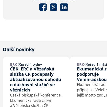
Další novinky
ERC
před 4 týdny
ERC
před 1 měs
ČBK, ERC a Vězeňská
Ekumenická ra
služba ČR podepsaly
podporuje
aktualizovanou dohodu
Velehradskou
o duchovní službě ve
Ekumenická rada 
věznicích
připojila k Veleh
Česká biskupská konference,
jejíž motto zní: 
Ekumenická rada církví
co spojuje.“ Vel
a Vězeňská služba ČR
výzvu představi