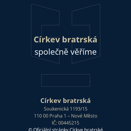
Církev bratrská
společně věříme
Církev bratrská
Soukenická 1193/15
110 00 Praha 1 – Nové Město
IČ: 00445215
© Oficiální stránky Církve bratrské