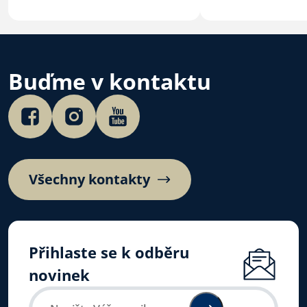
podepsaly 4. 7. 2026 na
České biskupské
Velehradě aktualizovaný
Mons. Josef Nuzí
dohodu o duchovní službě
Dní dobré vůle 
ve věznicích.
4. 7. 2026.…
Buďme v kontaktu
Všechny kontakty
Přihlaste se k odběru
novinek