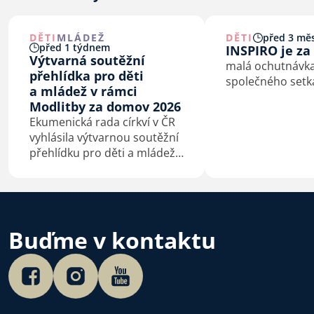
DĚTI
MLÁDEŽ
DĚTI
před 3 měs
před 1 týdnem
INSPIRO je za
Výtvarná soutěžní
malá ochutnávka
přehlídka pro děti
společného setk
a mládež v rámci
Modlitby za domov 2026
Ekumenická rada církví v ČR
vyhlásila výtvarnou soutěžní
přehlídku pro děti a mládež
na téma Bůh s námi.
Buďme v kontaktu