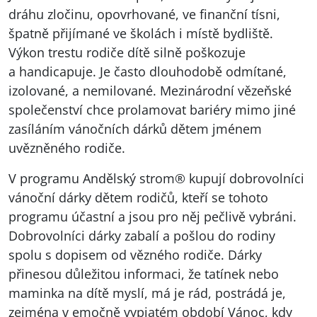
dráhu zločinu, opovrhované, ve finanční tísni,
špatně přijímané ve školách i místě bydliště.
Výkon trestu rodiče dítě silně poškozuje
a handicapuje. Je často dlouhodobě odmítané,
izolované, a nemilované. Mezinárodní vězeňské
společenství chce prolamovat bariéry mimo jiné
zasíláním vánočních dárků dětem jménem
uvězněného rodiče.
V programu Andělský strom® kupují dobrovolníci
vánoční dárky dětem rodičů, kteří se tohoto
programu účastní a jsou pro něj pečlivě vybráni.
Dobrovolníci dárky zabalí a pošlou do rodiny
spolu s dopisem od vězného rodiče. Dárky
přinesou důležitou informaci, že tatínek nebo
maminka na dítě myslí, má je rád, postrádá je,
zejména v emočně vypjatém období Vánoc, kdy