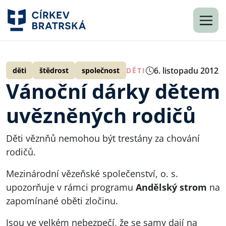
6. listopadu 2012
děti
štědrost
společnost
DĚTI
Vánoční dárky dětem
uvězněných rodičů
Děti věznňů nemohou být trestány za chování
rodičů.
Mezinárodní vězeňské společenství, o. s.
upozorňuje v rámci programu
Andělský strom
na
zapomínané oběti zločinu.
Jsou ve velkém nebezpečí, že se samy dají na