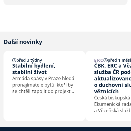
Další novinky
před 3 týdny
ERC
před 1 měs
Stabilní bydlení,
ČBK, ERC a V
stabilní život
služba ČR pod
aktualizovan
Armáda spásy v Praze hledá
o duchovní sl
pronajímatele bytů, kteří by
věznicích
se chtěli zapojit do projektu
Stabilní bydlení, stabilní
Česká biskupská
život. Jeho cílem je pomoci
Ekumenická rada 
lidem v bytové nouzi získat
a Vězeňská služ
důstojný a bezpečný domov.
podepsaly 4. 7. 
Velehradě aktua
dohodu o duchov