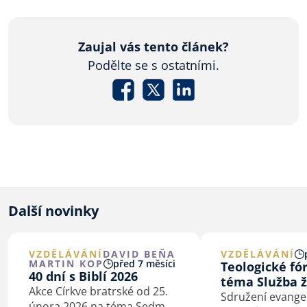
Zaujal vás tento článek?
Podělte se s ostatními.
Další novinky
VZDĚLÁVÁNÍ
DAVID BEŇA
VZDĚLÁVÁNÍ
MARTIN KOP
před 7 měsíci
Teologické f
40 dní s Biblí 2026
téma Služba ž
Akce Církve bratrské od 25.
Sdružení evangel
února 2026 na téma Sedm