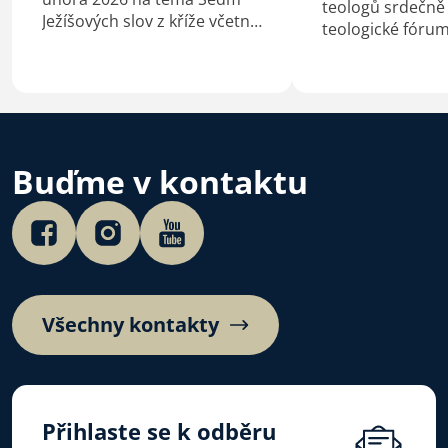
teologů srdečně
Ježíšových slov z kříže včetně
teologické fóru
podkladů pro kázání
Služba žen v círk
a biblické studium.
bude konat v pon
prosince 2025.
Buďme v kontaktu
Všechny kontakty
Přihlaste se k odběru