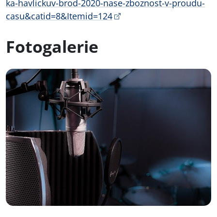
ka-havlickuv-brod-2020-nase-zboznost-v-proudu-
casu&catid=8&Itemid=124
Fotogalerie