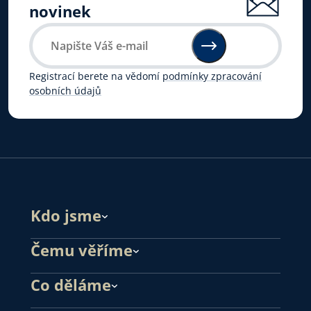
novinek
Registrací berete na vědomí
podmínky zpracování
osobních údajů
Kdo jsme
Čemu věříme
Co děláme