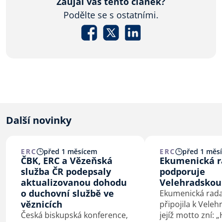
Zaujal vás tento článek?
Podělte se s ostatními.
Další novinky
ERC
před 1 měsícem
ERC
před 1 měs
ČBK, ERC a Vězeňská
Ekumenická ra
služba ČR podepsaly
podporuje
aktualizovanou dohodu
Velehradskou
o duchovní službě ve
Ekumenická rada 
věznicích
připojila k Veleh
Česká biskupská konference,
jejíž motto zní: 