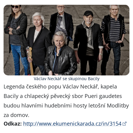
Václav Neckář se skupinou Bacily
Legenda českého popu Václav Neckář, kapela
Bacily a chlapecký pěvecký sbor Pueri gaudetes
budou hlavními hudebními hosty letošní Modlitby
za domov.
Odkaz:
http://www.ekumenickarada.cz/in/3154