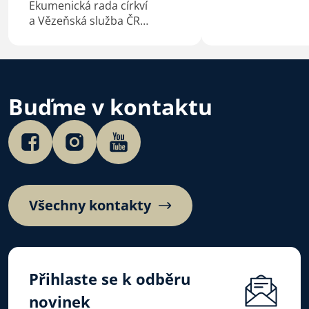
Ekumenická rada církví
co spojuje.“ Vel
a Vězeňská služba ČR
výzvu představi
podepsaly 4. 7. 2026 na
České biskupské
Velehradě aktualizovaný
Mons. Josef Nuzí
dohodu o duchovní službě
Dní dobré vůle 
ve věznicích.
4. 7. 2026.…
Buďme v kontaktu
Všechny kontakty
Přihlaste se k odběru
novinek