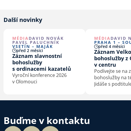
Další novinky
MÉDIA
DAVID NOVÁK
MÉDIA
DAVID 
PAVEL PALUCHNÍK
PRAHA 1 – SO
VSETÍN – MAJÁK
před 4 měsíci
před 2 měsíci
Záznam Velko
Záznam slavnostní
bohoslužby z 
bohoslužby
v centru
s ordinacemi kazatelů
Podívejte se na
Vyroční konference 2026
bohoslužby na t
v Olomouci
Jidáše s podtitu
největšíhřích nen
zoufalství. Kázal
Novák, předseda
bratrské.
Buďme v kontaktu