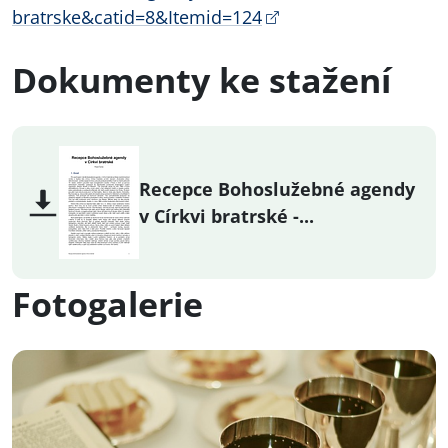
bratrske&catid=8&Itemid=124
Dokumenty ke stažení
Recepce Bohoslužebné agendy
v Církvi bratrské -...
Fotogalerie