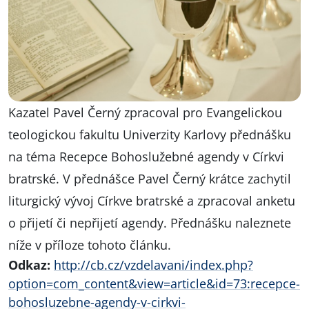
Kazatel Pavel Černý zpracoval pro Evangelickou
teologickou fakultu Univerzity Karlovy přednášku
na téma Recepce Bohoslužebné agendy v Církvi
bratrské. V přednášce Pavel Černý krátce zachytil
liturgický vývoj Církve bratrské a zpracoval anketu
o přijetí či nepřijetí agendy. Přednášku naleznete
níže v příloze tohoto článku.
Odkaz:
http://cb.cz/vzdelavani/index.php?
option=com_content&view=article&id=73:recepce-
bohosluzebne-agendy-v-cirkvi-