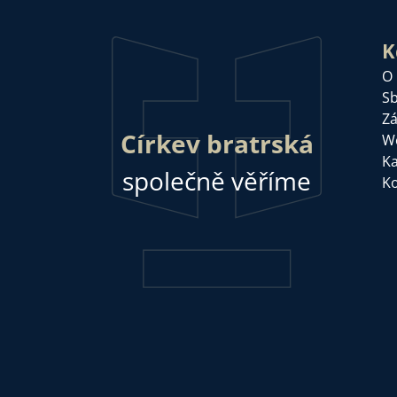
K
O
Sb
Zá
Církev bratrská
W
Ka
společně věříme
Ko