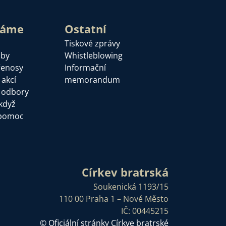
láme
Ostatní
Tiskové zprávy
žby
Whistleblowing
řenosy
Informační
 akcí
memorandum
a odbory
když
pomoc
Církev bratrská
Soukenická 1193/15
110 00 Praha 1 – Nové Město
IČ: 00445215
© Oficiální stránky Církve bratrské