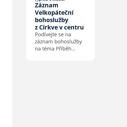
z našich vlastních
Záznam
akcí, z konferencí
Velkopáteční
a také různá
bohoslužby
svědectví. Vše
z Církve v centru
zveřejněno se
Podívejte se na
svolením…
záznam bohoslužby
na téma Příběh
Jidáše s podtitulem
Když největšíhřích
není zrada, ale
zoufalství. Kázal
David Novák,
předseda Rady Církve
bratrské.