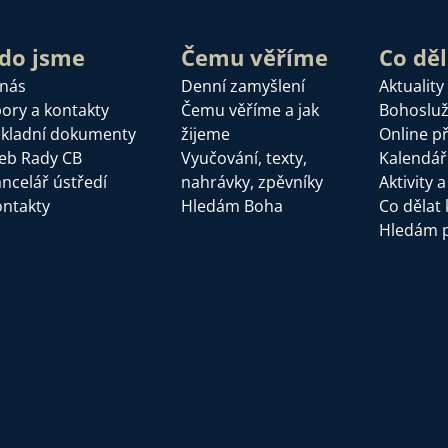
do jsme
Čemu věříme
Co dě
 nás
Denní zamyšlení
Aktuality
ory a kontakty
Čemu věříme a jak
Bohoslu
kladní dokumenty
žijeme
Online p
eb Rady CB
Vyučování, texty,
Kalendář
ncelář ústředí
nahrávky, zpěvníky
Aktivity 
ntakty
Hledám Boha
Co dělat 
Hledám 