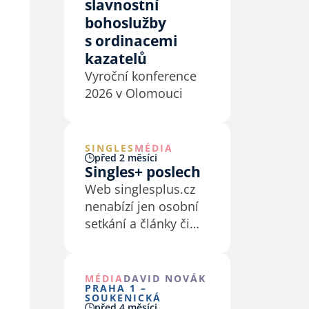
slavnostní
bohoslužby
s ordinacemi
kazatelů
Vyroční konference
2026 v Olomouci
SINGLES
MÉDIA
před 2 měsíci
Singles+ poslech
Web singlesplus.cz
nenabízí jen osobní
setkání a články či
recenze na blogu.
Nabízí také sekci “K
poslechu”, kde
MÉDIA
DAVID NOVÁK
PRAHA 1 –
najdete záznamy
SOUKENICKÁ
před 4 měsíci