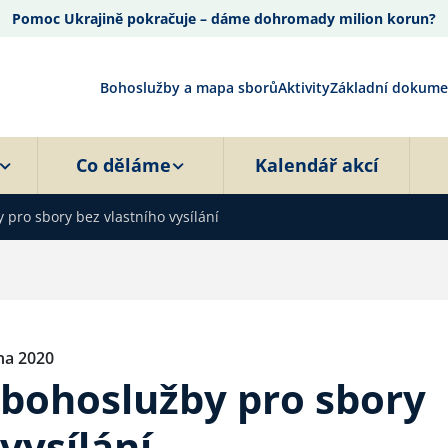
Pomoc Ukrajině pokračuje – dáme dohromady milion korun?
Bohoslužby a mapa sborů
Aktivity
Základní dokume
Co děláme
Kalendář akcí
 pro sbory bez vlastního vysílání
jna 2020
 bohoslužby pro sbory
vysílání