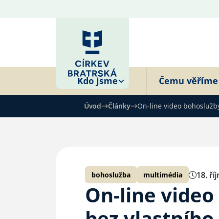
Kdo jsme
Čemu věříme
Úvod
Články
On-line video bohoslužby
18. ří
bohoslužba
multimédia
On-line video
bez vlastního 