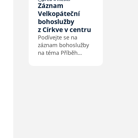
z našich vlastních
Záznam
akcí, z konferencí
Velkopáteční
a také různá
bohoslužby
svědectví. Vše
z Církve v centru
zveřejněno se
Podívejte se na
svolením…
záznam bohoslužby
na téma Příběh
Jidáše s podtitulem
Když největšíhřích
není zrada, ale
zoufalství. Kázal
David Novák,
předseda Rady Církve
bratrské.