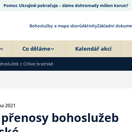
Pomoc Ukrajině pokračuje – dáme dohromady milion korun?
Bohoslužby a mapa sborů
Aktivity
Základní dokume
Co děláme
Kalendář akcí
hoslužeb z Církve bratrské
na 2021
o přenosy bohoslužeb
rské