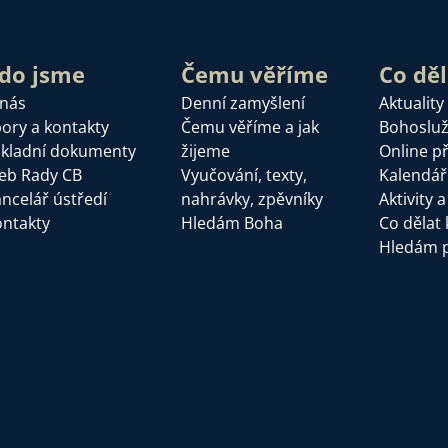
do jsme
Čemu věříme
Co dě
 nás
Denní zamyšlení
Aktuality
ory a kontakty
Čemu věříme a jak
Bohoslu
kladní dokumenty
žijeme
Online p
eb Rady CB
Vyučování, texty,
Kalendář
ncelář ústředí
nahrávky, zpěvníky
Aktivity 
ntakty
Hledám Boha
Co dělat 
Hledám 