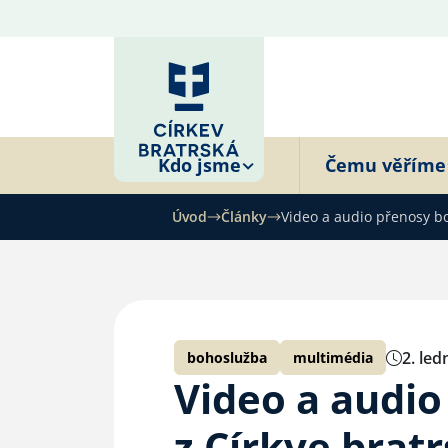
Kdo jsme
Čemu věříme
Úvod
Články
Video a audio přenosy bo
2. led
bohoslužba
multimédia
Video a audi
z Církve brat