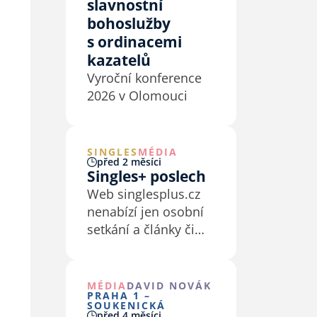
slavnostní
bohoslužby
s ordinacemi
kazatelů
Vyroční konference
2026 v Olomouci
SINGLES
MÉDIA
před 2 měsíci
Singles+ poslech
Web singlesplus.cz
nenabízí jen osobní
setkání a články či
recenze na blogu.
Nabízí také sekci “K
poslechu”, kde
MÉDIA
DAVID NOVÁK
PRAHA 1 –
najdete záznamy
SOUKENICKÁ
před 4 měsíci