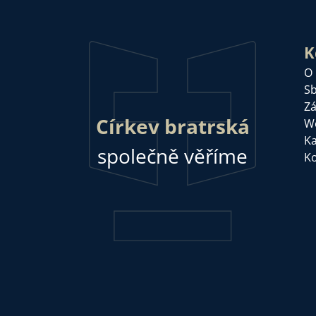
K
O
Sb
Zá
Církev bratrská
W
Ka
společně věříme
Ko