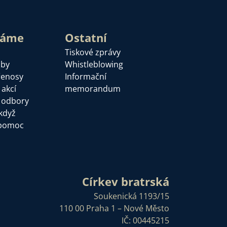
láme
Ostatní
Tiskové zprávy
žby
Whistleblowing
řenosy
Informační
 akcí
memorandum
a odbory
když
pomoc
Církev bratrská
Soukenická 1193/15
110 00 Praha 1 – Nové Město
IČ: 00445215