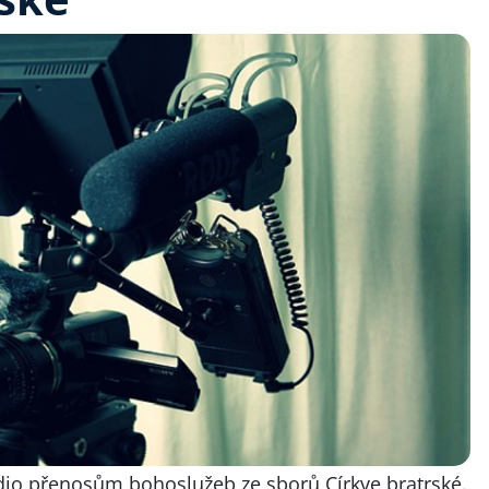
dio přenosům bohoslužeb ze sborů Církve bratrské.