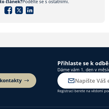
nto článek?
Podělte se s ostatními.
Přihlaste se k odb
Dáme vám 1. den v měsíci
 kontakty
Registrací berete na vědomí
po