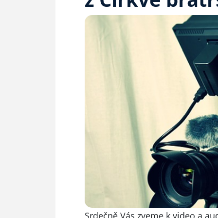
Srdečně Vás zveme k video a au