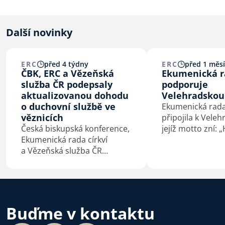
Další novinky
ERC
před 4 týdny
ERC
před 1 měs
ČBK, ERC a Vězeňská
Ekumenická ra
služba ČR podepsaly
podporuje
aktualizovanou dohodu
Velehradskou
o duchovní službě ve
Ekumenická rada 
věznicích
připojila k Veleh
Česká biskupská konference,
jejíž motto zní: 
Ekumenická rada církví
co spojuje.“ Vel
a Vězeňská služba ČR
výzvu představi
podepsaly 4. 7. 2026 na
České biskupské
Velehradě aktualizovaný
Mons. Josef Nuzí
dohodu o duchovní službě
Dní dobré vůle 
ve věznicích.
4. 7. 2026.…
Buďme v kontaktu