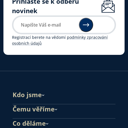
Přihlaste se k odběru
novinek
Registrací berete na vědomí
podmínky zpracování
osobních údajů
Kdo jsme
Čemu věříme
Co děláme