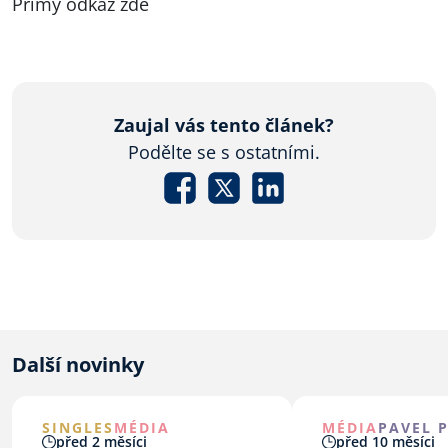
Přímý odkaz
zde
Zaujal vás tento článek?
Podělte se s ostatními.
Další novinky
SINGLES
MÉDIA
MÉDIA
PAVEL 
před 2 měsíci
před 10 měsíci