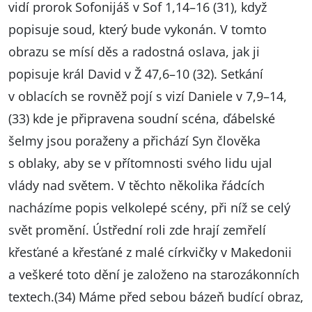
vidí prorok Sofonijáš v Sof 1,14–16 (31), když
popisuje soud, který bude vykonán. V tomto
obrazu se mísí děs a radostná oslava, jak ji
popisuje král David v Ž 47,6–10 (32). Setkání
v oblacích se rovněž pojí s vizí Daniele v 7,9–14,
(33) kde je připravena soudní scéna, ďábelské
šelmy jsou poraženy a přichází Syn člověka
s oblaky, aby se v přítomnosti svého lidu ujal
vlády nad světem. V těchto několika řádcích
nacházíme popis velkolepé scény, při níž se celý
svět promění. Ústřední roli zde hrají zemřelí
křesťané a křesťané z malé církvičky v Makedonii
a veškeré toto dění je založeno na starozákonních
textech.(34) Máme před sebou bázeň budící obraz,