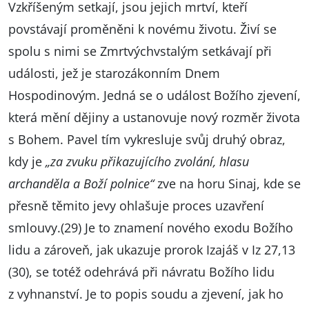
Vzkříšeným setkají, jsou jejich mrtví, kteří
povstávají proměněni k novému životu. Živí se
spolu s nimi se Zmrtvýchvstalým setkávají při
události, jež je starozákonním Dnem
Hospodinovým. Jedná se o událost Božího zjevení,
která mění dějiny a ustanovuje nový rozměr života
s Bohem. Pavel tím vykresluje svůj druhý obraz,
kdy je
„za zvuku přikazujícího zvolání, hlasu
archanděla a Boží polnice“
zve na horu Sinaj, kde se
přesně těmito jevy ohlašuje proces uzavření
smlouvy.(29) Je to znamení nového exodu Božího
lidu a zároveň, jak ukazuje prorok Izajáš v Iz 27,13
(30), se totéž odehrává při návratu Božího lidu
z vyhnanství. Je to popis soudu a zjevení, jak ho