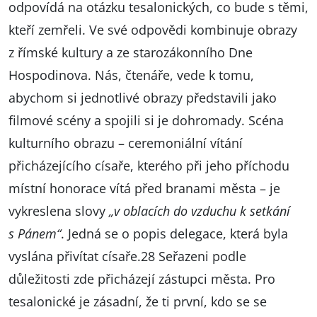
odpovídá na otázku tesalonických, co bude s těmi,
kteří zemřeli. Ve své odpovědi kombinuje obrazy
z římské kultury a ze starozákonního Dne
Hospodinova. Nás, čtenáře, vede k tomu,
abychom si jednotlivé obrazy představili jako
filmové scény a spojili si je dohromady. Scéna
kulturního obrazu – ceremoniální vítání
přicházejícího císaře, kterého při jeho příchodu
místní honorace vítá před branami města – je
vykreslena slovy
„v oblacích do vzduchu k setkání
s Pánem“
. Jedná se o popis delegace, která byla
vyslána přivítat císaře.28 Seřazeni podle
důležitosti zde přicházejí zástupci města. Pro
tesalonické je zásadní, že ti první, kdo se se