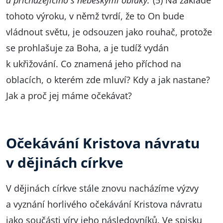
a přicházejícího s nebeskými oblaky.“
(5) Na základě
tohoto výroku, v němž tvrdí, že to On bude
vládnout světu, je odsouzen jako rouhač, protože
se prohlašuje za Boha, a je tudíž vydán
k ukřižování. Co znamená jeho příchod na
oblacích, o kterém zde mluví? Kdy a jak nastane?
Jak a proč jej máme očekávat?
Očekávání Kristova návratu
v dějinách církve
V dějinách církve stále znovu nacházíme výzvy
a vyznání horlivého očekávání Kristova návratu
jako součásti víry jeho následovníků. Ve spisku