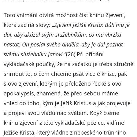
Toto vnímání otvírá možnost číst knihu Zjevení,
která začíná slovy:
„Zjevení Ježíše Krista: Bůh mu je
dal, aby ukázal svým služebníkům, co má vbrzku
nastat; On poslal svého anděla, aby je dal poznat
svému služebníku Janovi.“
(26) Při přidání
vykladačské poučky, že na začátku je třeba stručně
shrnout to, o čem chceme psát v celé knize, pak
slovo zjevení, kterým je přeloženo řecké slovo
apokalypsis, znamená, že před sebou máme
vhled do toho, kým je Ježíš Kristus a jak projevuje
a projeví svou vládu nad světem. Když čteme
knihu Zjevení z této vykladačské pozice, vidíme
Ježíše Krista, který vládne z nebeského trůnního