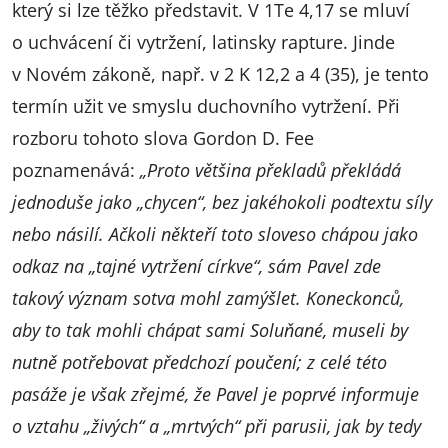
který si lze těžko představit. V 1Te 4,17 se mluví
o uchvácení či vytržení, latinsky rapture. Jinde
v Novém zákoně, např. v 2 K 12,2 a 4 (35), je tento
termín užit ve smyslu duchovního vytržení. Při
rozboru tohoto slova Gordon D. Fee
poznamenává:
„Proto většina překladů překládá
jednoduše jako „chycen“, bez jakéhokoli podtextu síly
nebo násilí. Ačkoli někteří toto sloveso chápou jako
odkaz na „tajné vytržení církve“, sám Pavel zde
takový význam sotva mohl zamýšlet. Koneckonců,
aby to tak mohli chápat sami Soluňané, museli by
nutně potřebovat předchozí poučení; z celé této
pasáže je však zřejmé, že Pavel je poprvé informuje
o vztahu „živých“ a „mrtvých“ při parusii, jak by tedy