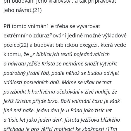
při budování jeho království, a tak připravovat
jeho návrat.(21)
Při tomto vnímání je třeba se vyvarovat
extrémního zdůrazňování jediné možné výkladové
pozice(22) a budovat biblickou exegezi, která vede
k tomu, že
„z biblických textů pojednávajících
o návratu Ježíše Krista se nemáme snažit vytvořit
podrobný jízdní řád, podle něhož se budou odvíjet
události posledních dnů. Máme se však nechat
povzbudit k horlivému očekávání v živé naději, že
Ježíš Kristus přijde brzo. Boží vnímání času je však
jiné než naše. Jeden den je u Pána jako tisíc let
a ‘tisíc let jako jeden den’. Jistota Ježíšova blízkého
příchodu je pro věřící motivací ke zbožnosti (1Tm