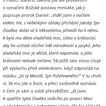
s tradicí Starého zákona jde ale především
o označení Božské postavy mesiáše, jak ji
popisuje prorok Daniel:
„Viděl jsem v nočním
vidění, hle, s nebeskými oblaky přicházel jakoby Syn
člověka; došel až k Věkovitému, přivedli ho k němu.
A byla mu dána vladařská moc, sláva a království,
aby ho uctívali všichni lidé národností a jazyků. Jeho
vladařská moc je věčná, která nepomine, a jeho
království nebude zničeno.“
(4) Ježíš tato slova cituje
při výslechu před veleknězem, když odpovídá na
otázku:
„Jsi ty Mesiáš, Syn Požehnaného?“
V tu chvíli
ví, že mu jde o život, a přeci svobodně vyznává,
o čem je sám o sobě přesvědčen:
„Já jsem.
A spatříte Syna člověka sedícího po pravici Moci