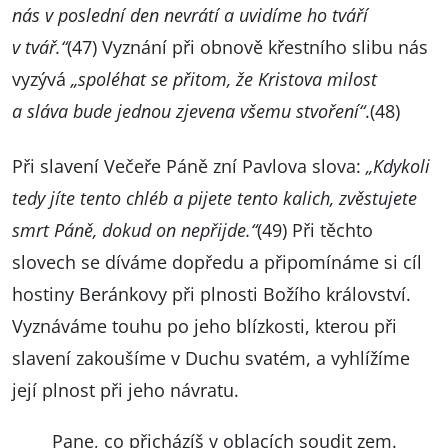
nás v poslední den nevrátí a uvidíme ho tváří
v tvář.“
(47) Vyznání při obnově křestního slibu nás
vyzývá
„spoléhat se přitom, že Kristova milost
a sláva bude jednou zjevena všemu stvoření“
.(48)
Při slavení Večeře Páně zní Pavlova slova:
„Kdykoli
tedy jíte tento chléb a pijete tento kalich, zvěstujete
smrt Páně, dokud on nepřijde.“
(49) Při těchto
slovech se díváme dopředu a připomínáme si cíl
hostiny Beránkovy při plnosti Božího království.
Vyznáváme touhu po jeho blízkosti, kterou při
slavení zakoušíme v Duchu svatém, a vyhlížíme
její plnost při jeho návratu.
Pane, co přicházíš v oblacích soudit zem.