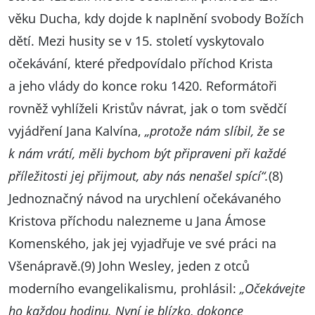
věku Ducha, kdy dojde k naplnění svobody Božích
dětí. Mezi husity se v 15. století vyskytovalo
očekávání, které předpovídalo příchod Krista
a jeho vlády do konce roku 1420. Reformátoři
rovněž vyhlíželi Kristův návrat, jak o tom svědčí
vyjádření Jana Kalvína,
„protože nám slíbil, že se
k nám vrátí, měli bychom být připraveni při každé
příležitosti jej přijmout, aby nás nenašel spící“.
(8)
Jednoznačný návod na urychlení očekávaného
Kristova příchodu nalezneme u Jana Ámose
Komenského, jak jej vyjadřuje ve své práci na
Všenápravě.(9) John Wesley, jeden z otců
moderního evangelikalismu, prohlásil:
„Očekávejte
ho každou hodinu. Nyní je blízko, dokonce