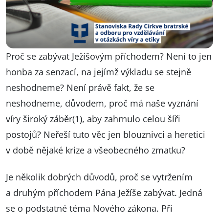
Proč se zabývat Ježíšovým příchodem? Není to jen
honba za senzací, na jejímž výkladu se stejně
neshodneme? Není právě fakt, že se
neshodneme, důvodem, proč má naše vyznání
víry široký záběr(1), aby zahrnulo celou šíři
postojů? Neřeší tuto věc jen blouznivci a heretici
v době nějaké krize a všeobecného zmatku?
Je několik dobrých důvodů, proč se vytržením
a druhým příchodem Pána Ježíše zabývat. Jedná
se o podstatné téma Nového zákona. Při