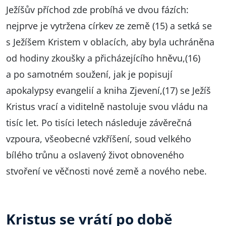
Ježíšův příchod zde probíhá ve dvou fázích:
nejprve je vytržena církev ze země (15) a setká se
s Ježíšem Kristem v oblacích, aby byla uchráněna
od hodiny zkoušky a přicházejícího hněvu,(16)
a po samotném soužení, jak je popisují
apokalypsy evangelií a kniha Zjevení,(17) se Ježíš
Kristus vrací a viditelně nastoluje svou vládu na
tisíc let. Po tisíci letech následuje závěrečná
vzpoura, všeobecné vzkříšení, soud velkého
bílého trůnu a oslavený život obnoveného
stvoření ve věčnosti nové země a nového nebe.
Kristus se vrátí po době