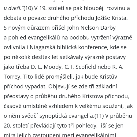
u dveří.“
(10) V 19. století se pak hlouběji rozvinula
debata o povaze druhého příchodu Ježíše Krista.
S novým důrazem přišel John Nelson Darby
a pohled evangelikálů na podobu vytržení výrazně
ovlivnila i Niagarská biblická konference, kde se
po několik desítek let setkávaly výrazné postavy
jako třeba D. L. Moody, C. I. Scofield nebo R. A.
Torrey. Tito lidé promýšleli, jak bude Kristův
příchod vypadat. Objevují se zde tři základní
představy o průběhu druhého Kristova příchodu,
časově umístěné vzhledem k velkému soužení, jak
o něm svědčí synoptická evangelia.(11) V průběhu
20. století převládají tyto tři pohledy, liší se jen
míra jejich zastoupení mezi evangelikálními