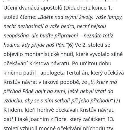
Učení dvanácti apoštolů (Didache) z konce 1.
století čteme:
„Bděte nad svými životy. Vaše lampy,
nechť nezhasínají a vaše bedra, nechť nejsou
neopásána, ale buďte připraveni – neznáte totiž
hodinu, kdy přijde náš Pán.“
(6) Ve 2. století se
objevilo montanistické hnutí, které vyvolalo silné
očekávání Kristova návratu. Po určitou dobu
k němu patřil i apologeta Tertulián, který očekává
Kristův návrat v takové podobě, že
„ti, které má
příchod Páně najít na zemi, ještě nebyli vzati do
vzduchu, aby se s ním setkali při jeho příchodu“.
(7)
K lidem, kteří horlivě očekávali Kristův návrat,
patřil také Joachim z Fiore, který začátkem 13.
století vzbudil mocné očekávání příchodu tzv.