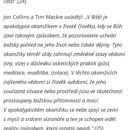
části“.
(24)
Jon Collins a Tim Mackie uvádějí:
„V Bibli je
apokalypsa okamžikem v životě člověka, kdy se Bůh
zjeví takovým způsobem, že pozorovatele uchvátí
božský pohled na jeho život nebo lidské dějiny. Tyto
okamžiky téměř vždy zahrnují změněné stavy vědomí
(sny, vize) v důsledku asketických praktik (půst,
meditace, modlitba, izolace). V těchto okamžicích
zvýšeného vědomí si člověk uvědomí, že jeho
současná situace nebo prostředí jsou ve skutečnosti
prostoupeny božskou přítomností a mocí.
V apokalyptickém okamžiku se nebe spojí se zemí
s myslí a srdcem vizionáře a ten je schopen vidět
realitu způsobem, který ostatní nevidí.“
(25)