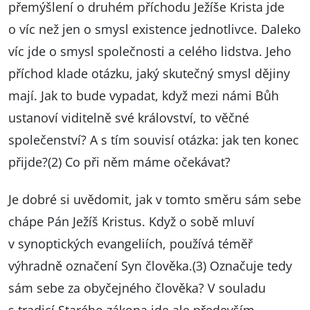
přemýšlení o druhém příchodu Ježíše Krista jde
o víc než jen o smysl existence jednotlivce. Daleko
víc jde o smysl společnosti a celého lidstva. Jeho
příchod klade otázku, jaký skutečný smysl dějiny
mají. Jak to bude vypadat, když mezi námi Bůh
ustanoví viditelně své království, to věčné
společenství? A s tím souvisí otázka: jak ten konec
přijde?(2) Co při něm máme očekávat?
Je dobré si uvědomit, jak v tomto směru sám sebe
chápe Pán Ježíš Kristus. Když o sobě mluví
v synoptických evangeliích, používá téměř
výhradně označení Syn člověka.(3) Označuje tedy
sám sebe za obyčejného člověka? V souladu