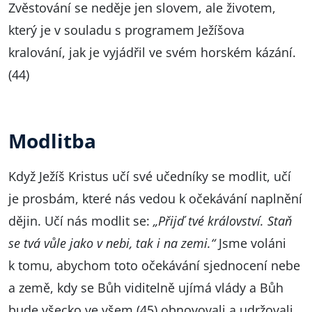
Zvěstování se neděje jen slovem, ale životem,
který je v souladu s programem Ježíšova
kralování, jak je vyjádřil ve svém horském kázání.
(44)
Modlitba
Když Ježíš Kristus učí své učedníky se modlit, učí
je prosbám, které nás vedou k očekávání naplnění
dějin. Učí nás modlit se:
„Přijď tvé království. Staň
se tvá vůle jako v nebi, tak i na zemi.“
Jsme voláni
k tomu, abychom toto očekávání sjednocení nebe
a země, kdy se Bůh viditelně ujímá vlády a Bůh
bude všecko ve všem,(45) obnovovali a udržovali