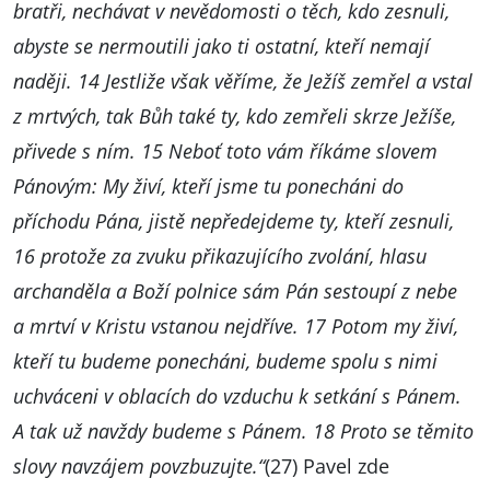
bratři, nechávat v nevědomosti o těch, kdo zesnuli,
abyste se nermoutili jako ti ostatní, kteří nemají
naději. 14 Jestliže však věříme, že Ježíš zemřel a vstal
z mrtvých, tak Bůh také ty, kdo zemřeli skrze Ježíše,
přivede s ním. 15 Neboť toto vám říkáme slovem
Pánovým: My živí, kteří jsme tu ponecháni do
příchodu Pána, jistě nepředejdeme ty, kteří zesnuli,
16 protože za zvuku přikazujícího zvolání, hlasu
archanděla a Boží polnice sám Pán sestoupí z nebe
a mrtví v Kristu vstanou nejdříve. 17 Potom my živí,
kteří tu budeme ponecháni, budeme spolu s nimi
uchváceni v oblacích do vzduchu k setkání s Pánem.
A tak už navždy budeme s Pánem. 18 Proto se těmito
slovy navzájem povzbuzujte.“
(27) Pavel zde