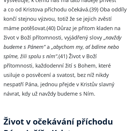
Vysvětluje, k čemu nás má tato naděje přivést
a co od Kristova příchodu očekává.(39) Oba oddíly
končí stejnou výzvou, totiž že se jejich zvěstí
máme potěšovat.(40) Důraz je přitom kladen na
život v Boží přítomnosti, vyjádřený slovy
„navždy
budeme s Pánem“
a
„abychom my, ať bdíme nebo
spíme, žili spolu s ním“.
(41) Život v Boží
přítomnosti, každodenní žití s Bohem, které
usiluje o posvěcení a svatost, bez níž nikdy
nespatří Pána, jednou přejde v Kristův slavný
návrat, kdy už navždy budeme s Ním.
Život v očekávání příchodu