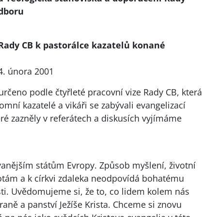
odboru
 Rady CB k pastorálce kazatelů konané
4. února 2001
určeno podle čtyřleté pracovní vize Rady CB, která
tomní kazatelé a vikáři se zabývali evangelizací
eré zazněly v referátech a diskusích vyjímáme
vanějším státům Evropy. Způsob myšlení, životní
otám a k církvi zdaleka neodpovídá bohatému
ti. Uvědomujeme si, že to, co lidem kolem nás
raně a panství Ježíše Krista. Chceme si znovu