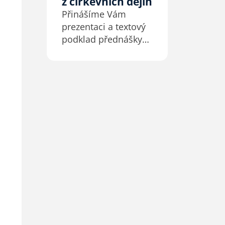
z církevních dějin
Přinášíme Vám
prezentaci a textový
podklad přednášky
Karla Hůlky
z pastorální
konference CB
v lednu 2025.