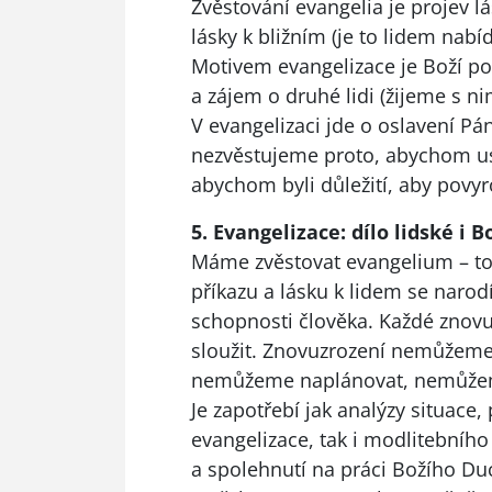
Zvěstování evangelia je projev lá
lásky k bližním (je to lidem nab
Motivem evangelizace je Boží po
a zájem o druhé lidi (žijeme s n
V evangelizaci jde o oslavení 
nezvěstujeme proto, abychom uspo
abychom byli důležití, aby povy
5. Evangelizace: dílo lidské i B
Máme zvěstovat evangelium – to 
příkazu a lásku k lidem se narodí 
schopnosti člověka. Každé znov
sloužit. Znovuzrození nemůžeme
nemůžeme naplánovat, nemůžeme s
Je zapotřebí jak analýzy situace,
evangelizace, tak i modlitebníh
a spolehnutí na práci Božího Du