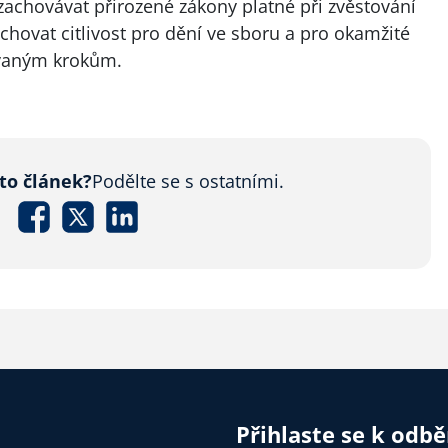
zachovávat přirozené zákony platné při zvěstování
hovat citlivost pro dění ve sboru a pro okamžité
vaným krokům.
nto článek?
Podělte se s ostatními.
Přihlaste se k odb