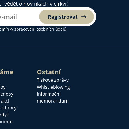
 vědět o novinkách v církvi!
Registrovat
dmínky zpracování osobních údajů
láme
Ostatní
Tiskové zprávy
žby
Whistleblowing
řenosy
Informační
 akcí
memorandum
a odbory
když
pomoc