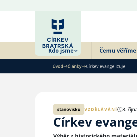
Kdo jsme
Čemu věříme
Úvod
Články
Církev evangelizuje
8. říj
stanovisko
VZDĚLÁVÁNÍ
Církev evange
Výběr z historického materiál