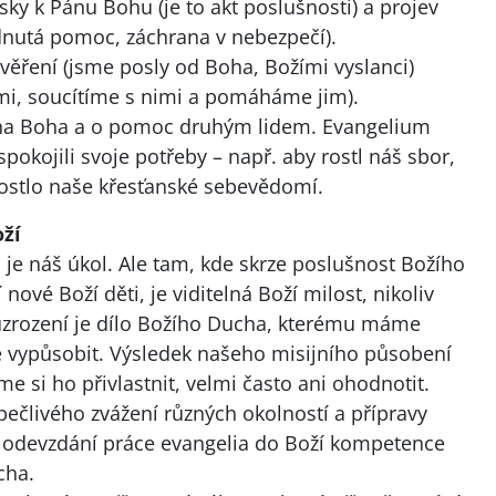
sky k Pánu Bohu (je to akt poslušnosti) a projev
ídnutá pomoc, záchrana v nebezpečí).
věření (jsme posly od Boha, Božími vyslanci)
imi, soucítíme s nimi a pomáháme jim).
Pána Boha a o pomoc druhým lidem. Evangelium
kojili svoje potřeby – např. aby rostl náš sbor,
rostlo naše křesťanské sebevědomí.
oží
je náš úkol. Ale tam, kde skrze poslušnost Božího
nové Boží děti, je viditelná Boží milost, nikoliv
uzrození je dílo Božího Ducha, kterému máme
 vypůsobit. Výsledek našeho misijního působení
i ho přivlastnit, velmi často ani ohodnotit.
 pečlivého zvážení různých okolností a přípravy
o odevzdání práce evangelia do Boží kompetence
cha.