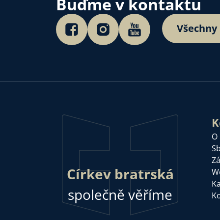
Buďme v kontaktu
Všechny
K
O
Sb
Zá
Církev bratrská
W
Ka
společně věříme
Ko