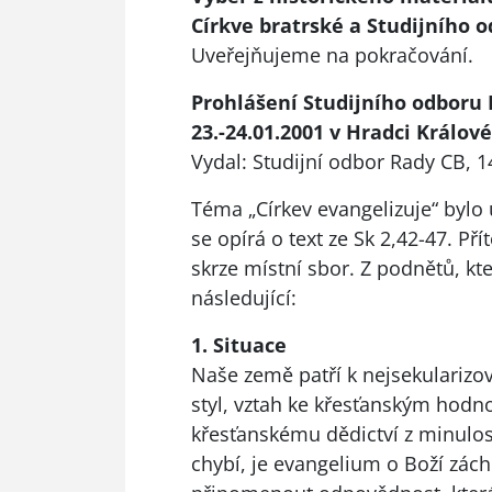
Církve bratrské a Studijního 
Uveřejňujeme na pokračování.
Prohlášení Studijního odboru
23.-24.01.2001 v Hradci Králové
Vydal: Studijní odbor Rady CB, 1
Téma „Církev evangelizuje“ bylo 
se opírá o text ze Sk 2,42-47. Pří
skrze místní sbor. Z podnětů, kt
následující:
1. Situace
Naše země patří k nejsekularizo
styl, vztah ke křesťanským hodn
křesťanskému dědictví z minulos
chybí, je evangelium o Boží zách