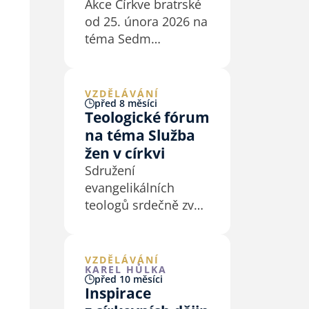
Akce Církve bratrské
od 25. února 2026 na
téma Sedm
Ježíšových slov
z kříže včetně
podkladů pro kázání
VZDĚLÁVÁNÍ
před 8 měsíci
a biblické studium.
Teologické fórum
na téma Služba
žen v církvi
Sdružení
evangelikálních
teologů srdečně zve
na teologické fórum
na téma Služba žen
v církvi, které se
VZDĚLÁVÁNÍ
KAREL HŮLKA
bude konat v pondělí
před 10 měsíci
1. prosince 2025.
Inspirace