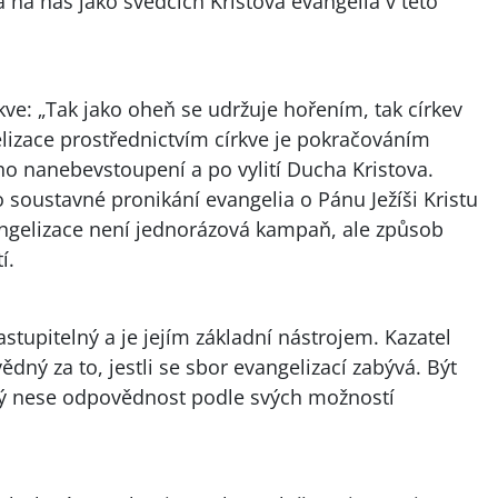
na nás jako svědcích Kristova evangelia v této
rkve: „Tak jako oheň se udržuje hořením, tak církev
gelizace prostřednictvím církve je pokračováním
ho nanebevstoupení a po vylití Ducha Kristova.
 soustavné pronikání evangelia o Pánu Ježíši Kristu
vangelizace není jednorázová kampaň, ale způsob
í.
astupitelný a je jejím základní nástrojem. Kazatel
dný za to, jestli se sbor evangelizací zabývá. Být
erý nese odpovědnost podle svých možností