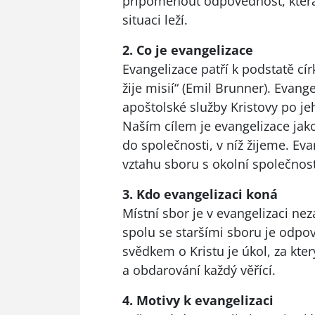
připomenout odpovědnost, která 
situaci leží.
2. Co je evangelizace
Evangelizace patří k podstatě cí
žije misií“ (Emil Brunner). Evan
apoštolské služby Kristovy po je
Naším cílem je evangelizace jako
do společnosti, v níž žijeme. E
vztahu sboru s okolní společnost
3. Kdo evangelizaci koná
Místní sbor je v evangelizaci nez
spolu se staršími sboru je odpově
svědkem o Kristu je úkol, za kt
a obdarování každý věřící.
4. Motivy k evangelizaci