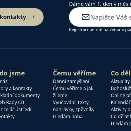
Dáme vám 1. den v měsíci
 kontakty
Registrací berete na vědomí
po
do jsme
Čemu věříme
Co dě
 nás
Denní zamyšlení
Aktuality
ory a kontakty
Čemu věříme a jak
Bohoslu
kladní dokumenty
žijeme
Online p
eb Rady CB
Vyučování, texty,
Kalendář
ncelář ústředí
nahrávky, zpěvníky
Aktivity 
ntakty
Hledám Boha
Co dělat 
Hledám 