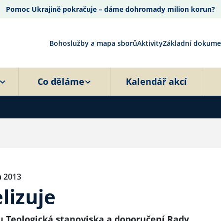
Pomoc Ukrajině pokračuje – dáme dohromady milion korun?
Bohoslužby a mapa sborů
Aktivity
Základní dokume
Co děláme
Kalendář akcí
na 2013
lizuje
u Teologická stanoviska a doporučení Rady