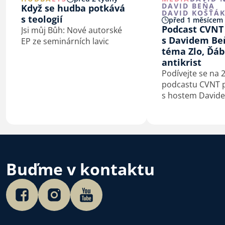
DAVID BEŇA
Když se hudba potkává
DAVID KOŠŤÁ
s teologií
před 1 měsícem
Podcast CVNT
Jsi můj Bůh: Nové autorské
s Davidem Be
EP ze seminárních lavic
téma Zlo, Ďáb
antikrist
Podívejte se na 2
podcastu CVNT 
s hostem David
Buďme v kontaktu