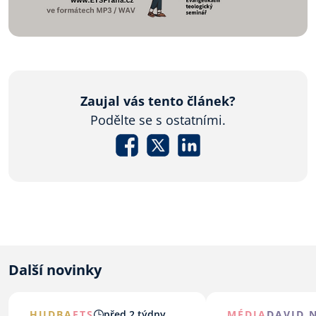
Zaujal vás tento článek?
Podělte se s ostatními.
Další novinky
HUDBA
ETS
před 2 týdny
MÉDIA
DAVID 