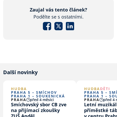
Zaujal vás tento článek?
Podělte se s ostatními.
Další novinky
HUDBA
HUDBA
DĚTI
PRAHA 5 – SMÍCHOV
PRAHA 5 – SM
PRAHA 1 – SOUKENICKÁ
PRAHA 1 – SO
PRAHA
před 4 měsíci
PRAHA
před 4 
Smíchovský sbor CB zve
Letní muziká
na přijímací zkoušky
příměstké tá
ZUŠ Anděl
v centru Prah