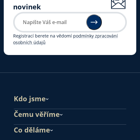
novinek
Registrací berete na vědomí
podmínky zpracování
osobních údajů
Kdo jsme
Čemu věříme
Co děláme