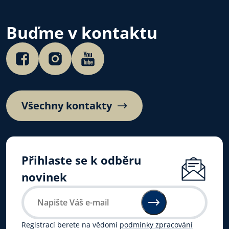
dohodu o duchovní službě
Dní dobré vůle 
ve věznicích.
4. 7. 2026.…
Buďme v kontaktu
Všechny kontakty
Přihlaste se k odběru
novinek
Registrací berete na vědomí
podmínky zpracování