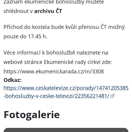
Záznam ekumenické bohoslužby můžete
shlédnout v
archivu ČT
Příchod do kostela bude kvůli přenosu ČT možný
pouze do 17.45 h.
Véce informací k bohoslužbě naleznete na
webové stránce Ekumenické rady církví zde:
https://www.ekumenickarada.cz/in/3308
Odkaz:
https://www.ceskatelevize.cz/porady/14741205385
-bohosluzby-v-ceske-televizi/22356221481/
Fotogalerie