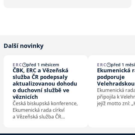
Další novinky
ERC
před 1 měsícem
ERC
před 1 měs
ČBK, ERC a Vězeňská
Ekumenická ra
služba ČR podepsaly
podporuje
aktualizovanou dohodu
Velehradskou
o duchovní službě ve
Ekumenická rada 
věznicích
připojila k Veleh
Česká biskupská konference,
jejíž motto zní: 
Ekumenická rada církví
co spojuje.“ Vel
a Vězeňská služba ČR
výzvu představi
podepsaly 4. 7. 2026 na
České biskupské
Velehradě aktualizovaný
Mons. Josef Nuzí