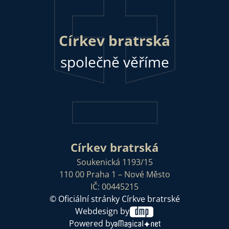
Církev bratrská
společně věříme
Církev bratrská
Soukenická 1193/15
110 00 Praha 1 – Nové Město
IČ: 00445215
© Oficiální stránky Církve bratrské
Webdesign by
Powered by