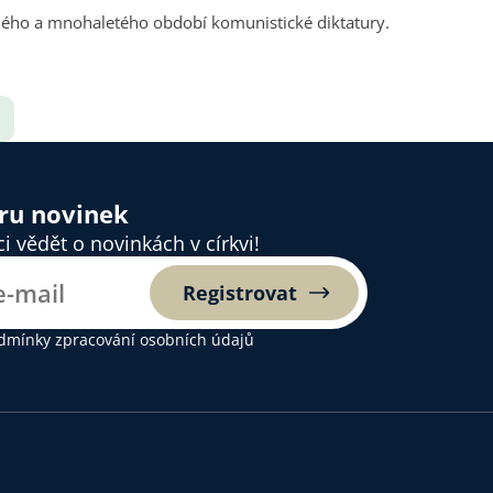
mného a mnohaletého období komunistické diktatury.
ěru novinek
 vědět o novinkách v církvi!
Registrovat
dmínky zpracování osobních údajů