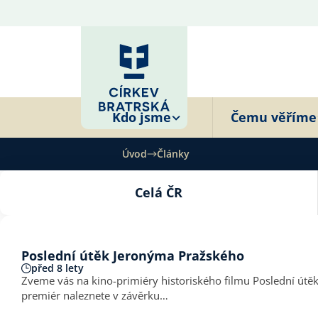
Kdo jsme
Čemu věříme
Úvod
Články
Celá ČR
Poslední útěk Jeronýma Pražského
před 8 lety
Zveme vás na kino-primiéry historiského filmu Poslední útě
premiér naleznete v závěrku…