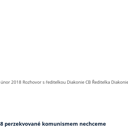
movala členy Rady o činnosti
u 1948 perzekvované komunismem nechceme