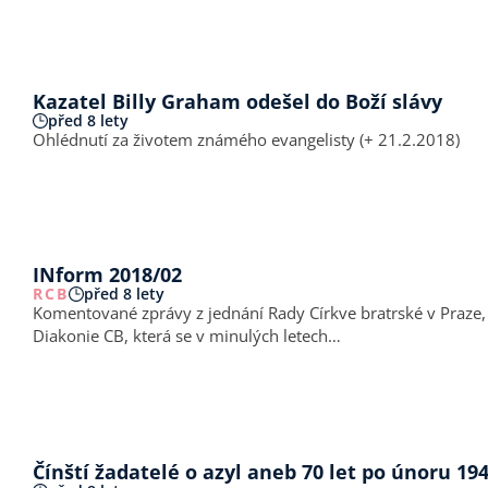
Kazatel Billy Graham odešel do Boží slávy
před 8 lety
Ohlédnutí za životem známého evangelisty (+ 21.2.2018)
INform 2018/02
RCB
před 8 lety
Komentované zprávy z jednání Rady Církve bratrské v Praze, únor 2018 Rozhovor s ředitelkou Diakonie CB Ředitelka Diakonie CB Michaela Veselá infor
Diakonie CB, která se v minulých letech…
Čínští žadatelé o azyl aneb 70 let po únor