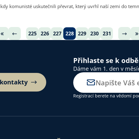
, kdy komunisté uskutečnili převrat, který uvrhl naší zemi do te
225
226
227
228
229
230
231
Přihlaste se k odb
Dáme vám 1. den v měsíci
 kontakty
Registrací berete na vědomí
po