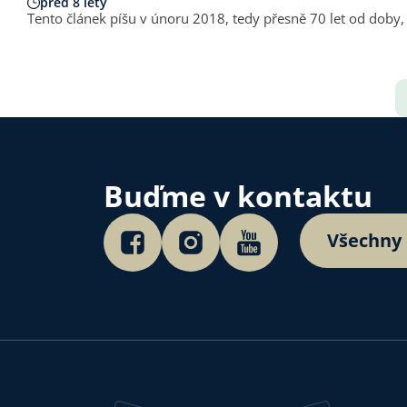
před 8 lety
Tento článek píšu v únoru 2018, tedy přesně 70 let od doby
Buďme v kontaktu
Všechny