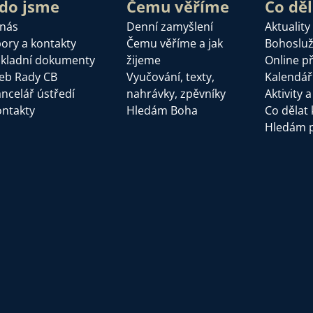
do jsme
Čemu věříme
Co dě
 nás
Denní zamyšlení
Aktuality
ory a kontakty
Čemu věříme a jak
Bohoslu
kladní dokumenty
žijeme
Online p
eb Rady CB
Vyučování, texty,
Kalendář
ncelář ústředí
nahrávky, zpěvníky
Aktivity 
ntakty
Hledám Boha
Co dělat 
Hledám 