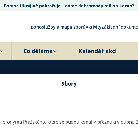
Pomoc Ukrajině pokračuje – dáme dohromady milion korun?
Bohoslužby a mapa sborů
Aktivity
Základní dokume
Co děláme
Kalendář akcí
Sbory
k Jeronýma Pražského, které se budou konat v březnu a v dubnu 2