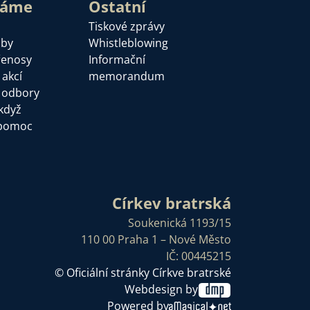
láme
Ostatní
Tiskové zprávy
žby
Whistleblowing
řenosy
Informační
 akcí
memorandum
a odbory
když
pomoc
Církev bratrská
Soukenická 1193/15
110 00 Praha 1 – Nové Město
IČ: 00445215
© Oficiální stránky Církve bratrské
Webdesign by
Powered by