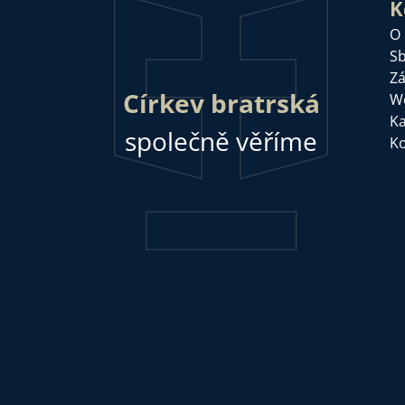
K
O
Sb
Zá
Církev bratrská
W
Ka
společně věříme
Ko