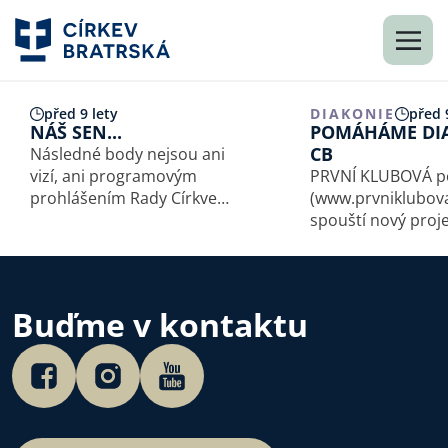
před 9 lety
DIAKONIE
před 
NÁŠ SEN...
POMÁHÁME DI
CB
Následné body nejsou ani
vizí, ani programovým
PRVNÍ KLUBOVÁ po
prohlášením Rady Církve
(
www.prvniklubov
bratrské, ale naší touhou
spouští nový proje
a naším snem o Církvi
pomoci neziskov
bratrské. Chceme naše sbory
organizacím, mezi 
k realizaci tohoto snu
i Diakonie Církve b
přizvat. Pokud něco z toho,
Projekt vychází z 
Buďme v kontaktu
co budete číst,…
že pojišťovna a ne
organizace mají s