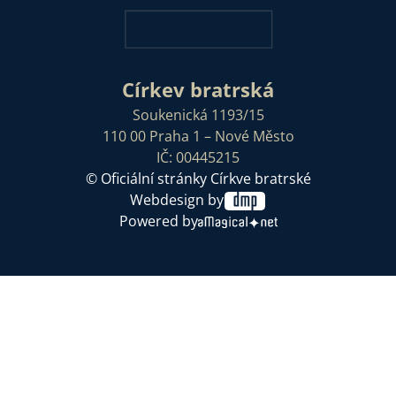
Církev bratrská
Soukenická 1193/15
110 00 Praha 1 – Nové Město
IČ: 00445215
© Oficiální stránky Církve bratrské
Webdesign by
Powered by