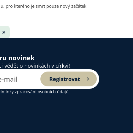
hu, pro kterého je smrt pouze nový začátek.
ěru novinek
 vědět o novinkách v církvi!
Registrovat
dmínky zpracování osobních údajů