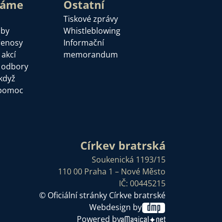
láme
Ostatní
Tiskové zprávy
žby
Whistleblowing
řenosy
Informační
 akcí
memorandum
a odbory
když
pomoc
Církev bratrská
Soukenická 1193/15
110 00 Praha 1 – Nové Město
IČ: 00445215
© Oficiální stránky Církve bratrské
Webdesign by
Powered by