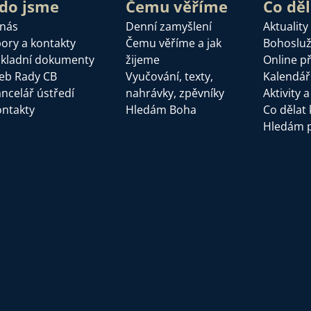
do jsme
Čemu věříme
Co dě
 nás
Denní zamyšlení
Aktuality
ory a kontakty
Čemu věříme a jak
Bohoslu
kladní dokumenty
žijeme
Online p
eb Rady CB
Vyučování, texty,
Kalendář
ncelář ústředí
nahrávky, zpěvníky
Aktivity 
ntakty
Hledám Boha
Co dělat 
Hledám 