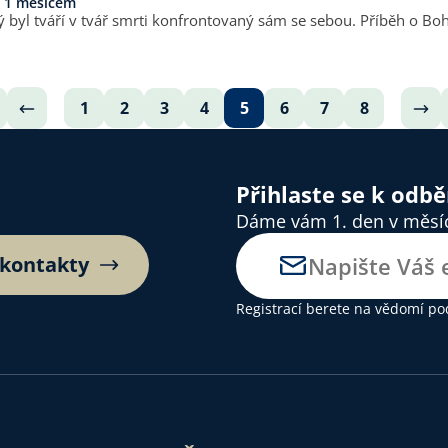
 1 měsícem
ý byl tváří v tvář smrti konfrontovaný sám se sebou. Příběh o Bo
1
2
3
4
5
6
7
8
Přihlaste se k odb
Dáme vám 1. den v měsíci
 kontakty
Registrací berete na vědomí
po