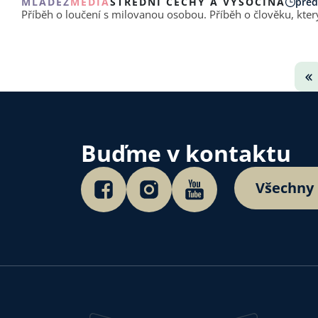
MLÁDEŽ
MÉDIA
STŘEDNÍ ČECHY A VYSOČINA
před
Příběh o loučení s milovanou osobou. Příběh o člověku, kter
Buďme v kontaktu
Všechny