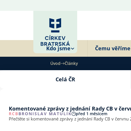
Kdo jsme
Čemu věříme
Úvod
Články
Celá ČR
Komentované zprávy z jednání Rady CB v červ
RCB
BRONISLAV MATULÍK
před 1 měsícem
Přečtěte si komentované zprávy z jednání Rady CB v červnu 2