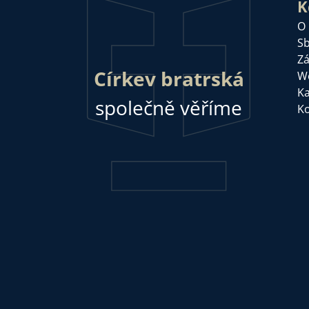
K
O
Sb
Zá
Církev bratrská
W
Ka
společně věříme
Ko