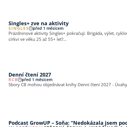
Singles+ zve na aktivity
SINGLES
před 1 měsícem
Prázdninové aktivity Singles+ pokračují. Brigáda, výlet, cyklo
církví ve věku 25 až 55+ let?…
Denní čtení 2027
RCB
před 1 měsícem
Sbory CB mohou objednávat knihy Denní čtení 2027 - Úvahy 
Podcast GrowUP – Soňa: “Nedokázala jsem poch