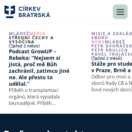
MLÁDEŽ
MÉDIA
MISIE A ZAKLÁ
STŘEDNÍ ČECHY A
SBORŮ
VYSOČINA
NFNS
MLÁDEŽ
před 2 měsíci
PETR DVOŘÁČE
PETR GRULICH
Podcast GrowUP –
PAVEL TROJÁČE
Rebeka: “Nejsem si
před 2 měsíci
Stáže pro stud
jistá, proč mě Bůh
v Praze, Brně a
zachránil, zatímco jiné
Odbor pro misii a 
ne. Ale přesto to
sborů Rady CB a 
udělal.”
fond nových sbor
Příběh o transplantaci
studenty na stáže
orgánů, která vypadala
roce 2026/27 v Pra
beznadějně. Příběh
a v Ostravě.
o člověku, který s Ježíšem ve
svém životě nepočítal.
Příběh o Bohu, který si
používá i zdravotnický