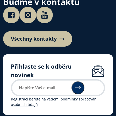
Buďme v kontaktu
personál pro věčnou
záchranu lidských životů.
Všechny kontakty
Přihlaste se k odběru
novinek
Registrací berete na vědomí
podmínky zpracování
osobních údajů