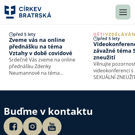
před 5 lety
DĚTI
VZDĚLÁVÁN
před 5 lety
Zveme vás na online
Videokonferen
přednášku na téma
závažné téma 
Vztahy v době covidové
zneužití
Srdečně Vás zveme na online
Věnujte pozornos
přednášku Zdenky
videokonferenci s
Neumannové na téma
SEXUÁLNÍ ZNEUŽITÍ
Vztahy v době covidové aneb
informovat, vést
jak to všechno ustát, která se
k porozumění pro
bude konat v neděli 2. května
pomoc obětem, al
od 18:00 hod. Programem
především k preven
bude provázet Jakub
Buďme v kontaktu
i v rodinách. Konf
Trachtulec. Přednášku
připravil Odbor p
pořádá Sbor…