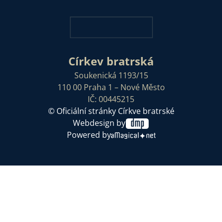
Církev bratrská
Soukenická 1193/15
110 00 Praha 1 – Nové Město
IČ: 00445215
© Oficiální stránky Církve bratrské
Webdesign by
Powered by