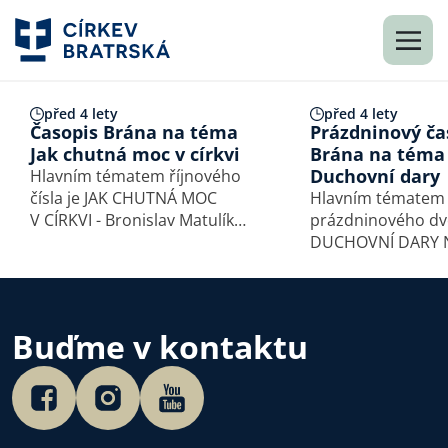
před 4 lety
před 4 lety
Časopis Brána na téma
Prázdninový ča
Jak chutná moc v církvi
Brána na téma
Duchovní dary
Hlavním tématem říjnového
čísla je JAK CHUTNÁ MOC
Hlavním tématem
V CÍRKVI - Bronislav Matulík
prázdninového dvo
a kolektiv autorů Slovo: Co
DUCHOVNÍ DARY Nedotýkat
z nás dělá blahoslavené –
se, nebezpečné! 
Viktor Bér Rozhovor:
Pohledy z různých
Vyrůstal jsem v Miriupolu –
toto téma poskytl
Jevhen Fursov Reportáž:
Kašpárek, Mark Po
Buďme v kontaktu
UNITED 2022: …
Matúš Kušnír, Jiří
a Milič Světlík. O Božím
jednání…