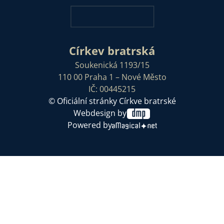
Církev bratrská
Soukenická 1193/15
110 00 Praha 1 – Nové Město
IČ: 00445215
© Oficiální stránky Církve bratrské
Webdesign by
Powered by