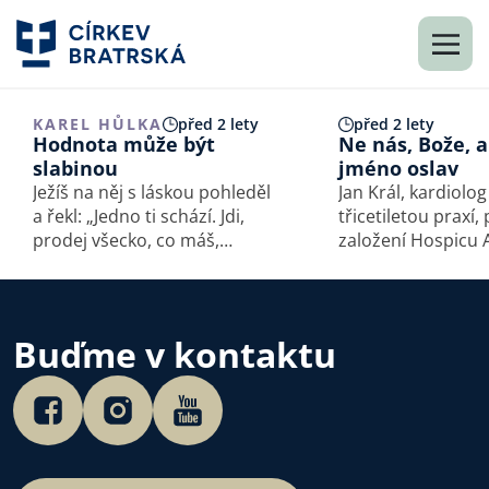
KAREL HŮLKA
před 2 lety
před 2 lety
Hodnota může být
Ne nás, Bože, a
slabinou
jméno oslav
Ježíš na něj s láskou pohleděl
Jan Král, kardiolog
a řekl: „Jedno ti schází. Jdi,
třicetiletou praxí,
prodej všecko, co máš,
založení Hospicu 
rozdej chudým a budeš mít
České v Červeném 
poklad v nebi; pak přijď
jako jeho vedoucí 
a následuj mne!“ (Marek
Spojení akutní a pa
10,21).
medicíny, ačkoliv 
Buďme v kontaktu
mu umožnilo přin
celostní…