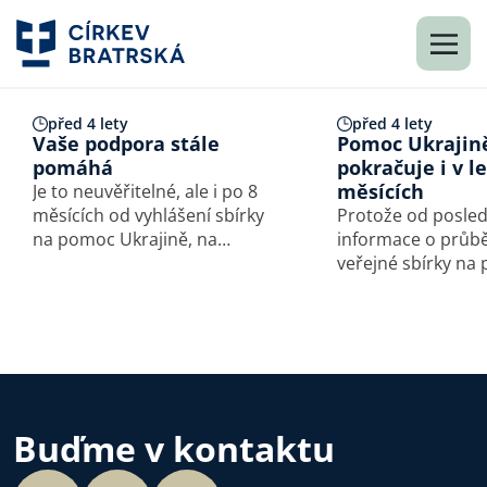
před 4 lety
před 4 lety
Vaše podpora stále
Pomoc Ukrajin
pomáhá
pokračuje i v l
měsících
Je to neuvěřitelné, ale i po 8
měsících od vyhlášení sbírky
Protože od posled
na pomoc Ukrajině, na
informace o průb
sbírkové konto stále
veřejné sbírky na
přicházejí platby…
Ukrajiny uběhl zas
čas, rád bych vás 
o tom, co se v mi
týdnech odehrálo. Běhe
června a července
z prostředků veře
Buďme v kontaktu