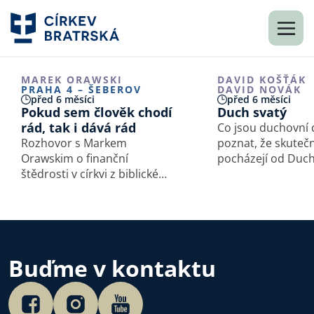
MAREK ORAWSKI
DAVID KOŠŤÁK
PRAHA 4 – ŠEBEROV
DAVID NOVÁK
před 6 měsíci
před 6 měsíci
Pokud sem člověk chodí
Duch svatý
rád, tak i dává rád
Co jsou duchovní d
Rozhovor s Markem
poznat, že skuteč
Orawskim o finanční
pocházejí od Duc
štědrosti v církvi z biblické
V tomto díle pod
perspektivy. Kolik nás vlastně
mluví biskup Apoš
stojí “vstupenka” na jednu
církve - Martin Mo
bohoslužbu? A co se stane,
a předseda Církve
když se pan Vomáčka
David Novák o Du
rozhodne nepřispívat na
svatém, uzdravov
Buďme v kontaktu
společnou chatu?