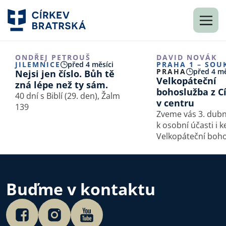
ONDŘEJ PETROUŠ
DAVID NOVÁK
JILEMNICE
před 4 měsíci
PRAHA 1 – SOU
PRAHA
před 4 mě
Nejsi jen číslo. Bůh tě
Velkopáteční
zná lépe než ty sám.
bohoslužba z C
40 dní s Biblí (29. den), Žalm
v centru
139
Zveme vás 3. dubn
k osobní účasti i 
Velkopáteční boh
z Církve v centru 
v Praze 1 - Souken
bude předseda Ra
David Novák.
Buďme v kontaktu