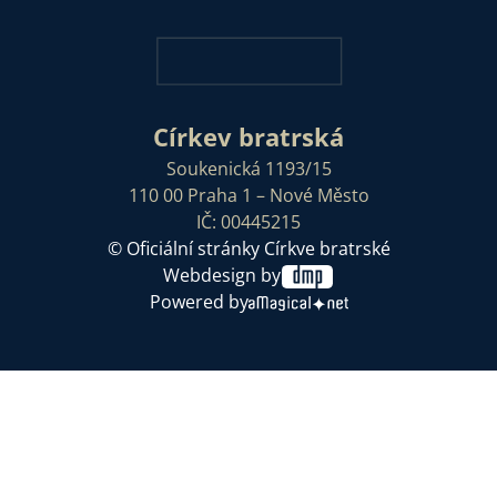
Církev bratrská
Soukenická 1193/15
110 00 Praha 1 – Nové Město
IČ: 00445215
© Oficiální stránky Církve bratrské
Webdesign by
Powered by