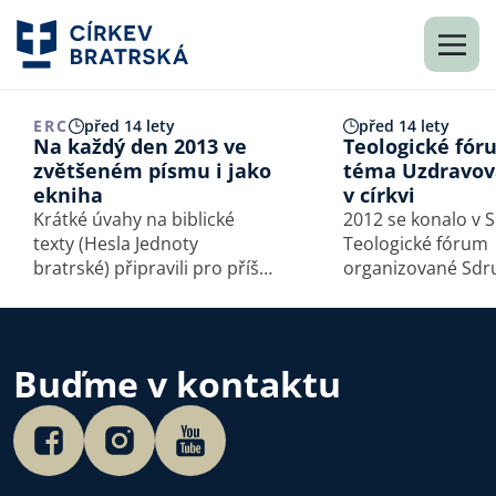
ERC
před 14 lety
před 14 lety
Na každý den 2013 ve
Teologické fór
zvětšeném písmu i jako
téma Uzdravov
ekniha
v církvi
Krátké úvahy na biblické
2012 se konalo v 
texty (Hesla Jednoty
Teologické fórum
bratrské) připravili pro příští
organizované Sdr
rok autoři z církví
evangelikálních te
sdružených v Leuenberské
Tentokrát bylo na
konkordii (z Církve bratrské,
aktuální a závažn
Církve československé
Uzdravování v círk
Buďme v kontaktu
husitské, Českobratrské
šedesát účastníků
církve evangelické,
církví nelitovalo, 
Evangelické…