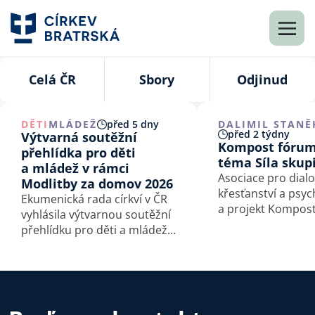
Celá ČR
Sbory
Odjinud
DĚTI
MLÁDEŽ
před 5 dny
DALIMIL STANĚ
před 2 týdny
Výtvarná soutěžní
Kompost fórum
přehlídka pro děti
téma Síla skup
a mládež v rámci
Asociace pro dial
Modlitby za domov 2026
křesťanství a psy
Ekumenická rada církví v ČR
a projekt Kompos
vyhlásila výtvarnou soutěžní
Kompost fórum na
přehlídku pro děti a mládež
skupiny, které se
na téma Bůh s námi.
3. října 2026 v Cír
v České Třebové.