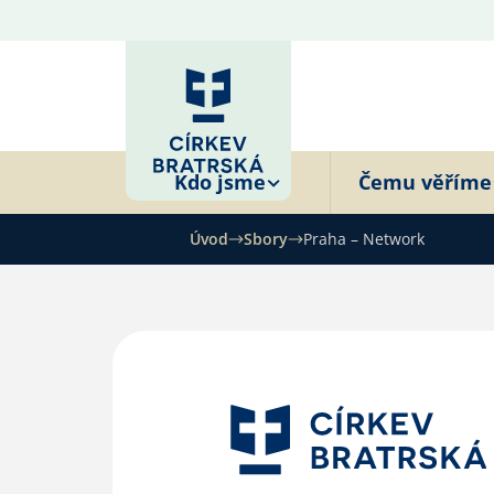
Kdo jsme
Čemu věříme
Úvod
Sbory
Praha – Network