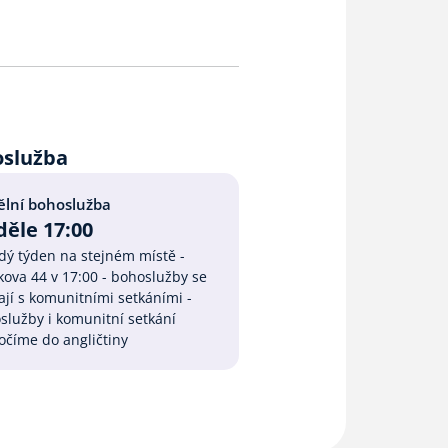
oslužba
lní bohoslužba
ěle 17:00
ždý týden na stejném místě -
kova 44 v 17:00 - bohoslužby se
ají s komunitními setkáními -
služby i komunitní setkání
očíme do angličtiny