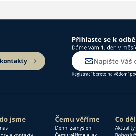
Přihlaste se k odb
Dáme vám 1. den v měsíci
 kontakty
Registrací berete na vědomí
po
do jsme
Čemu věříme
Co dě
 nás
Denní zamyšlení
Aktuality
ory a kontakty
Čemu věříme a jak
Bohoslu