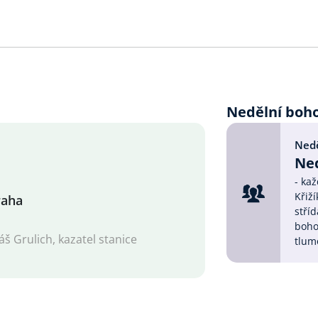
Nedělní boh
Nedě
Ned
- ka
Křiží
raha
stříd
boho
š Grulich, kazatel stanice
tlum