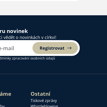
ěru novinek
 vědět o novinkách v církvi!
Registrovat
dmínky zpracování osobních údajů
láme
Ostatní
Tiskové zprávy
žby
Whistleblowing