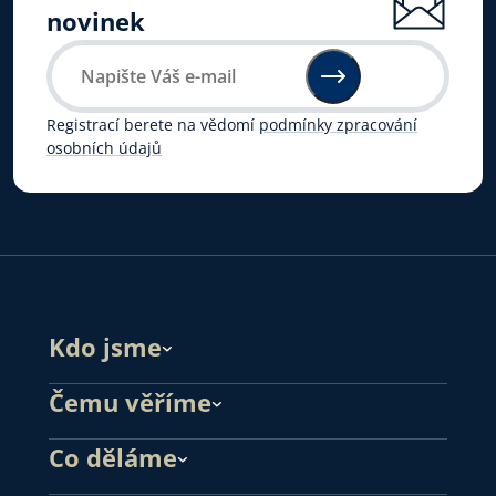
novinek
Registrací berete na vědomí
podmínky zpracování
osobních údajů
Kdo jsme
Čemu věříme
Co děláme