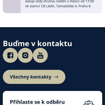
konají vždy druhou neděli v měsíci od 17:00
ve stanici CB Ládví, Tanvaldská 4, Praha 8.
Buďme v kontaktu
Všechny kontakty
Přihlaste se k odběru