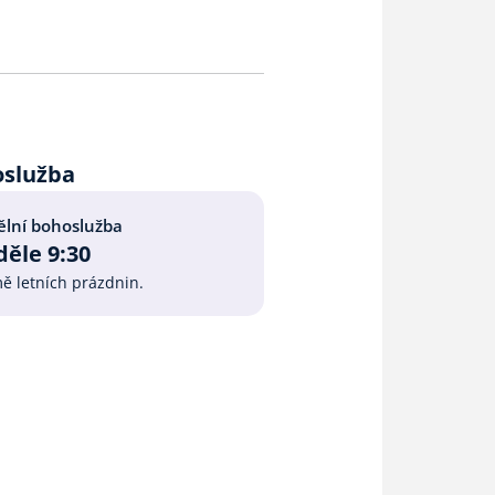
oslužba
lní bohoslužba
ěle 9:30
ě letních prázdnin.