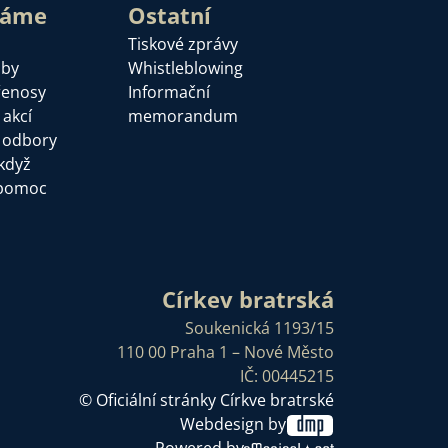
láme
Ostatní
Tiskové zprávy
žby
Whistleblowing
řenosy
Informační
 akcí
memorandum
a odbory
když
pomoc
Církev bratrská
Soukenická 1193/15
110 00 Praha 1 – Nové Město
IČ: 00445215
© Oficiální stránky Církve bratrské
Webdesign by