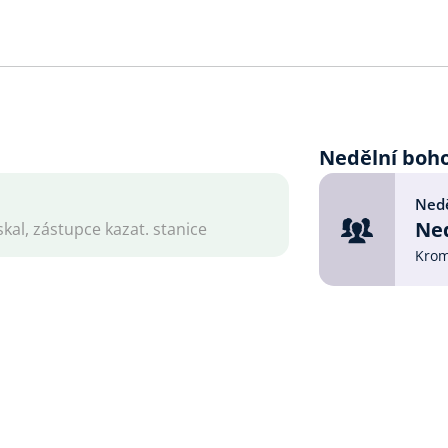
Nedělní boh
Nedě
Ned
skal, zástupce kazat. stanice
Krom