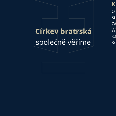
K
O
Sb
Zá
Církev bratrská
W
Ka
společně věříme
Ko