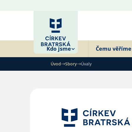
Kdo jsme
Čemu věříme
Úvod
Sbory
Úvaly