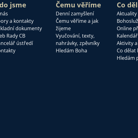
do jsme
Čemu věříme
Co dě
 nás
Denní zamyšlení
Aktuality
ory a kontakty
Čemu věříme a jak
Bohoslu
kladní dokumenty
žijeme
Online p
eb Rady CB
Vyučování, texty,
Kalendář
ncelář ústředí
nahrávky, zpěvníky
Aktivity 
ntakty
Hledám Boha
Co dělat 
Hledám 