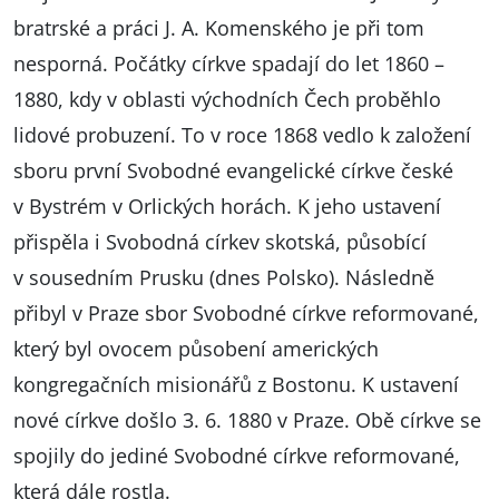
bratrské a práci J. A. Komenského je při tom
nesporná. Počátky církve spadají do let 1860 –
1880, kdy v oblasti východních Čech proběhlo
lidové probuzení. To v roce 1868 vedlo k založení
sboru první Svobodné evangelické církve české
v Bystrém v Orlických horách. K jeho ustavení
přispěla i Svobodná církev skotská, působící
v sousedním Prusku (dnes Polsko). Následně
přibyl v Praze sbor Svobodné církve reformované,
který byl ovocem působení amerických
kongregačních misionářů z Bostonu. K ustavení
nové církve došlo 3. 6. 1880 v Praze. Obě církve se
spojily do jediné Svobodné církve reformované,
která dále rostla.