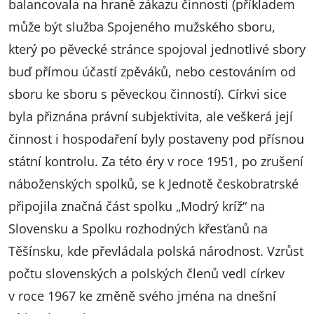
balancovala na hraně zákazu činnosti (příkladem
může být služba Spojeného mužského sboru,
který po pěvecké stránce spojoval jednotlivé sbory
buď přímou účastí zpěváků, nebo cestováním od
sboru ke sboru s pěveckou činností). Církvi sice
byla přiznána právní subjektivita, ale veškerá její
činnost i hospodaření byly postaveny pod přísnou
státní kontrolu. Za této éry v roce 1951, po zrušení
náboženských spolků, se k Jednotě českobratrské
připojila značná část spolku „Modrý kríž“ na
Slovensku a Spolku rozhodných křesťanů na
Těšínsku, kde převládala polská národnost. Vzrůst
počtu slovenských a polských členů vedl církev
v roce 1967 ke změně svého jména na dnešní