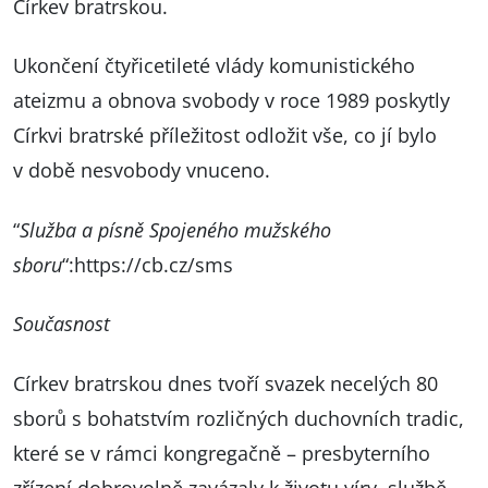
Církev bratrskou.
Ukončení čtyřicetileté vlády komunistického
ateizmu a obnova svobody v roce 1989 poskytly
Církvi bratrské příležitost odložit vše, co jí bylo
v době nesvobody vnuceno.
“
Služba a písně Spojeného mužského
sboru
“:
https://cb.cz/sms
Současnost
Církev bratrskou dnes tvoří svazek necelých 80
sborů s bohatstvím rozličných duchovních tradic,
které se v rámci kongregačně – presbyterního
zřízení dobrovolně zavázaly k životu víry, službě