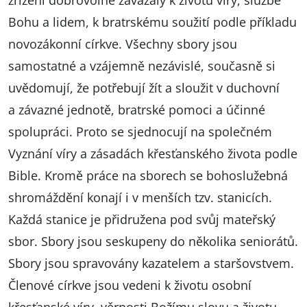
Bohu a lidem, k bratrskému soužití podle příkladu
novozákonní církve. Všechny sbory jsou
samostatné a vzájemně nezávislé, současně si
uvědomují, že potřebují žít a sloužit v duchovní
a závazné jednotě, bratrské pomoci a účinné
spolupráci. Proto se sjednocují na společném
Vyznání víry a zásadách křesťanského života podle
Bible. Kromě práce na sborech se bohoslužebná
shromáždění konají i v menších tzv. stanicích.
Každá stanice je přidružena pod svůj mateřský
sbor. Sbory jsou seskupeny do několika seniorátů.
Sbory jsou spravovány kazatelem a staršovstvem.
Členové církve jsou vedeni k životu osobní
křesťanské víry, věrnosti Božímu slovu a životu