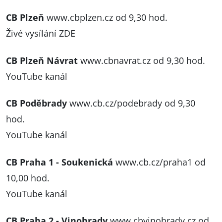
CB Plzeň
www.cbplzen.cz
od 9,30 hod.
Živé vysílání ZDE
CB Plzeň Návrat
www.cbnavrat.cz
od 9,30 hod.
YouTube kanál
CB Poděbrady
www.cb.cz/podebrady
od 9,30
hod.
YouTube kanál
CB Praha 1 - Soukenická
www.cb.cz/praha1
od
10,00 hod.
YouTube kanál
CB Praha 2 - Vinohrady
www.cbvinohrady.cz
od