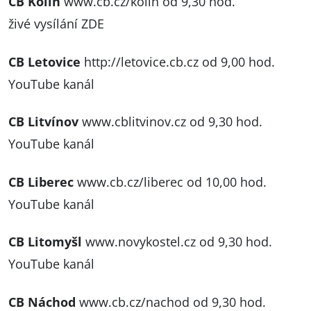
CB Kolín
www.cb.cz/kolin
od 9,30 hod.
živé vysílání ZDE
CB Letovice
http://letovice.cb.cz
od 9,00 hod.
YouTube kanál
CB Litvínov
www.cblitvinov.cz
od 9,30 hod.
YouTube kanál
CB Liberec
www.cb.cz/liberec
od 10,00 hod.
YouTube kanál
CB Litomyšl
www.novykostel.cz
od 9,30 hod.
YouTube kanál
CB Náchod
www.cb.cz/nachod
od 9,30 hod.