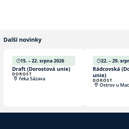
Další novinky
15. – 22. srpna 2026
22. – 29. sr
Draft (Dorostová unie)
Rádcovská (D
DOROST
unie)
řeka Sázava
DOROST
Ostrov u Ma