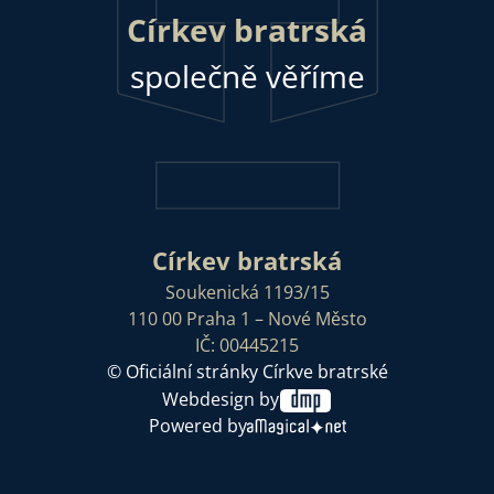
Církev bratrská
společně věříme
Církev bratrská
Soukenická 1193/15
110 00 Praha 1 – Nové Město
IČ: 00445215
© Oficiální stránky Církve bratrské
Webdesign by
Powered by