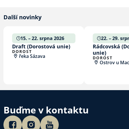
Další novinky
15. – 22. srpna 2026
22. – 29. sr
Draft (Dorostová unie)
Rádcovská (D
DOROST
unie)
řeka Sázava
DOROST
Ostrov u Ma
Buďme v kontaktu