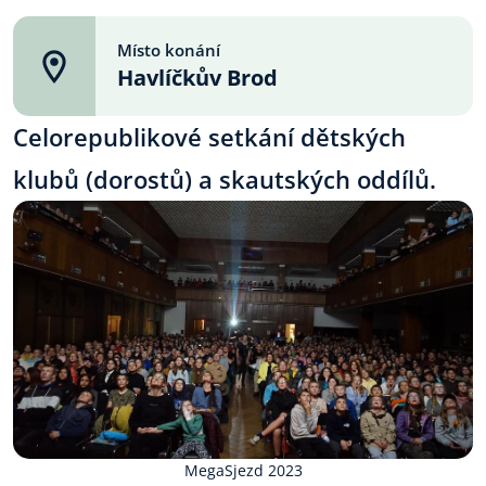
Místo konání
Havlíčkův Brod
Celorepublikové setkání dětských
klubů (dorostů) a skautských oddílů.
MegaSjezd 2023