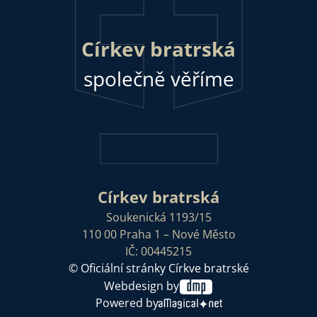
Církev bratrská
společně věříme
Církev bratrská
Soukenická 1193/15
110 00 Praha 1 – Nové Město
IČ: 00445215
© Oficiální stránky Církve bratrské
Webdesign by
Powered by