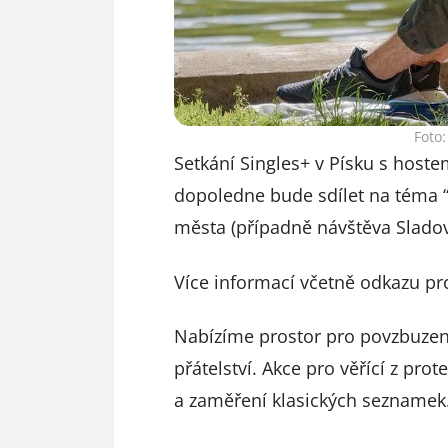
Foto:
Setkání Singles+ v Písku s host
dopoledne bude sdílet na téma “
města (případně návštěva Sladov
Více informací včetně odkazu pr
Nabízíme prostor pro povzbuzení
přátelství. Akce pro věřící z pro
a zaměření klasických seznamek