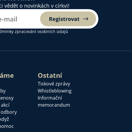
 vědět o novinkách v církvi!
Registrovat
dmínky zpracování osobních údajů
láme
Ostatní
Tiskové zprávy
žby
Whistleblowing
řenosy
Informační
 akcí
memorandum
a odbory
když
pomoc