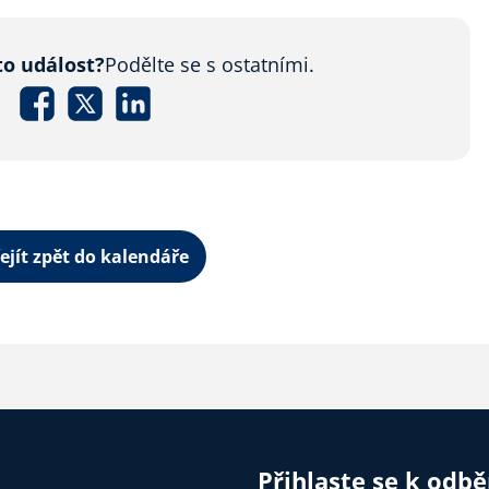
to událost?
Podělte se s ostatními.
ejít zpět do kalendáře
Přihlaste se k odb