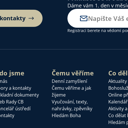
Dáme vám 1. den v měsíci
 kontakty
Registrací berete na vědomí
po
do jsme
Čemu věříme
Co dě
 nás
Denní zamyšlení
Aktuality
ory a kontakty
Čemu věříme a jak
Bohoslu
kladní dokumenty
žijeme
Online p
eb Rady CB
Vyučování, texty,
Kalendář
ncelář ústředí
nahrávky, zpěvníky
Aktivity 
ntakty
Hledám Boha
Co dělat 
Hledám 