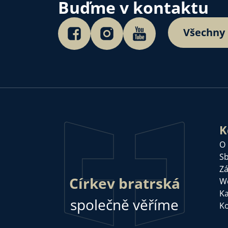
Buďme v kontaktu
Všechny
K
O
Sb
Zá
Církev bratrská
W
Ka
společně věříme
Ko