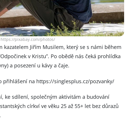
 https://pixabay.com/photos/
em kazatelem Jiřím Musilem, který se s námi během
Odpočinek v Kristu”. Po obědě nás čeká prohlídka
ny) a posezení u kávy a čaje.
o přihlášení na
https://singlesplus.cz/pozvanky/
, ke sdílení, společným aktivitám a budování
testantských církví ve věku 25 až 55+ let bez důrazů
.