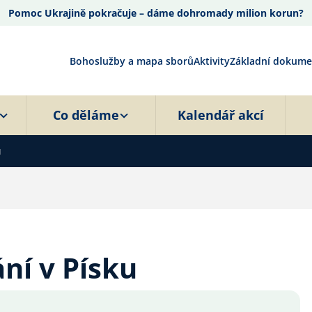
Pomoc Ukrajině pokračuje – dáme dohromady milion korun?
Bohoslužby a mapa sborů
Aktivity
Základní dokume
Co děláme
Kalendář akcí
u
ání v Písku