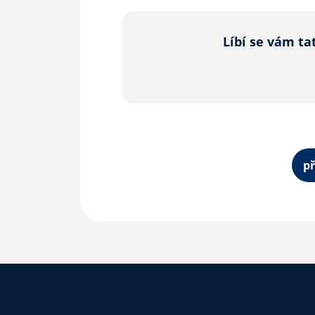
Líbí se vám ta
př