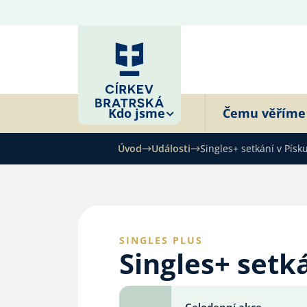
Kdo jsme
Čemu věříme
Úvod
Události
Singles+ setkání v Písk
SINGLES PLUS
Singles+ setk