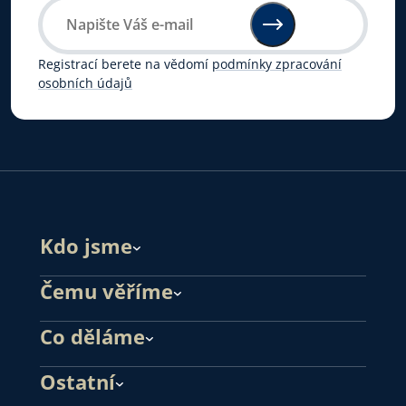
Registrací berete na vědomí
podmínky zpracování
osobních údajů
Kdo jsme
Čemu věříme
Co děláme
Ostatní