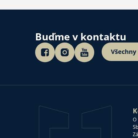
Buďme v kontaktu
Všechny
K
O
Sb
Zá