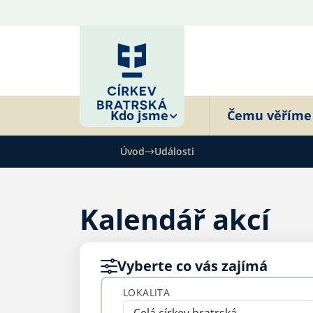
Kdo jsme
Čemu věříme
Úvod
Události
Kalendář akcí
Vyberte co vás zajímá
LOKALITA