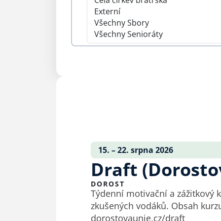
15. – 22. srpna 2026
Draft (Dorosto
DOROST
Týdenní motivační a zážitkový 
zkušených vodáků. Obsah kurzu: spolujízda v lodi zážitkové aktivity pokec s chlapy Přihláška a informace na
dorostovaunie.cz/draft