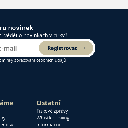
ěru novinek
 vědět o novinkách v církvi!
Registrovat
dmínky zpracování osobních údajů
láme
Ostatní
Tiskové zprávy
žby
Whistleblowing
řenosy
Informační