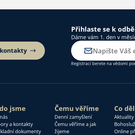
Přihlaste se k odb
Dáme vám 1. den v měsíci
 kontakty
Registrací berete na vědomí
po
do jsme
Čemu věříme
Co dě
 nás
Denní zamyšlení
Aktuality
ory a kontakty
Čemu věříme a jak
Bohoslu
kladní dokumenty
žijeme
Online p