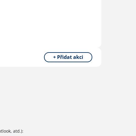
+ Přidat akci
look, atd.):