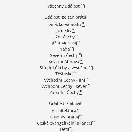
Všechny události
Události ze seniorátů:
Hanácko-Valašský
Jizerský
Jižní Čechy
Jižní Morava
Praha
Severní Čechy
Severní Morava
Střední Čechy a Vysočina
Těšínsko
Východní Čechy - jih
Východní Čechy - sever
Západní Čechy
Události z aktivit:
Architektura
Časopis Brána
Česká evangelikální aliance
Děti