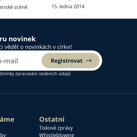
15. ledna 2014
ženské scéně
ěru novinek
 vědět o novinkách v církvi!
Registrovat
dmínky zpracování osobních údajů
láme
Ostatní
Tiskové zprávy
žby
Whistleblowing