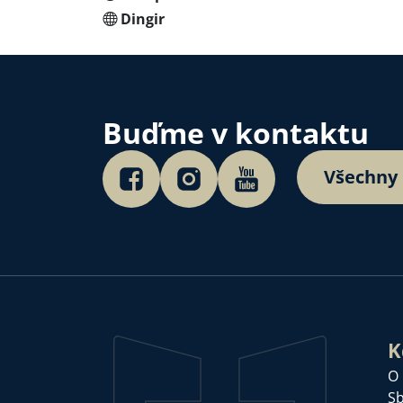
Dingir
Buďme v kontaktu
Všechny
K
O
Sb