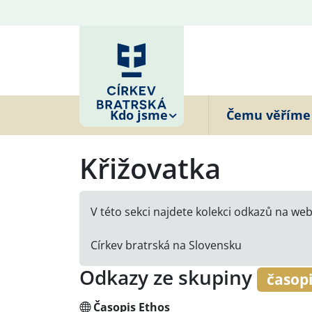
Kdo jsme
Čemu věříme
Křižovatka
V této sekci najdete kolekci odkazů na web
Církev bratrská na Slovensku
Odkazy ze skupiny
časopi
Časopis Ethos