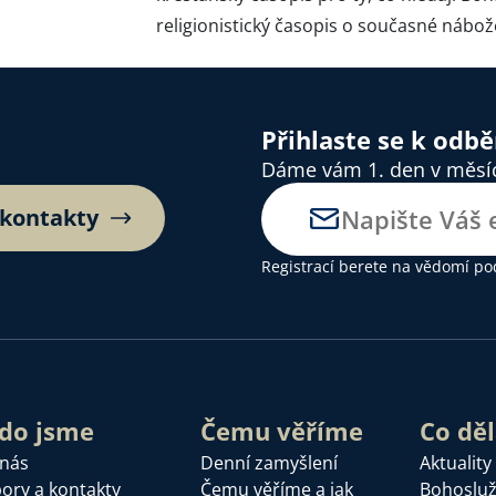
religionistický časopis o současné nábo
Přihlaste se k odb
Dáme vám 1. den v měsíci
 kontakty
Registrací berete na vědomí
po
do jsme
Čemu věříme
Co dě
 nás
Denní zamyšlení
Aktuality
ory a kontakty
Čemu věříme a jak
Bohoslu