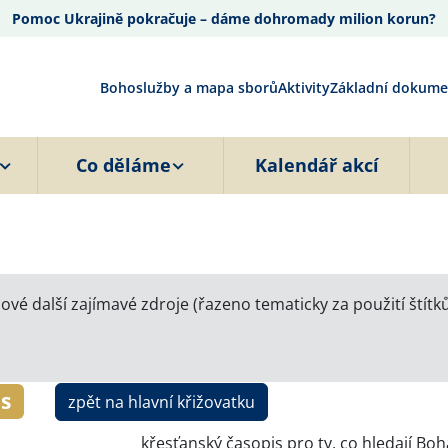
Pomoc Ukrajině pokračuje – dáme dohromady milion korun?
Bohoslužby a mapa sborů
Aktivity
Základní dokume
Co děláme
Kalendář akcí
ové další zajímavé zdroje (řazeno tematicky za použití štítků
s
zpět na hlavní křižovatku
křesťanský časopis pro ty, co hledají Boh