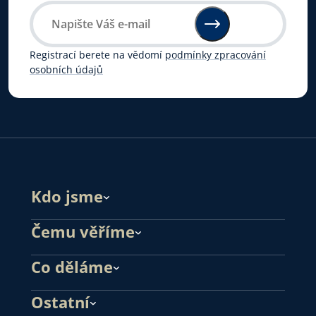
Registrací berete na vědomí
podmínky zpracování
osobních údajů
Kdo jsme
Čemu věříme
Co děláme
Ostatní