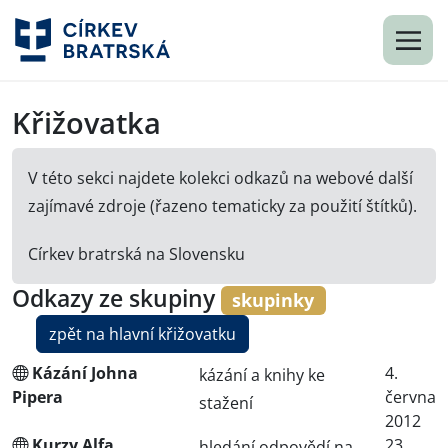
Křižovatka
V této sekci najdete kolekci odkazů na webové další
zajímavé zdroje (řazeno tematicky za použití štítků).
Církev bratrská na Slovensku
Odkazy ze skupiny
skupinky
zpět na hlavní křižovatku
Kázání Johna
4.
kázání a knihy ke
Pipera
června
stažení
2012
Kurzy Alfa
23.
hledání odpovědí na